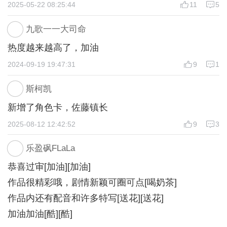
2025-05-22 08:25:44
11
5
九歌一一大司命
热度越来越高了，加油
2024-09-19 19:47:31
9
1
斯柯凯
新增了角色卡，佐藤镇长
2025-08-12 12:42:52
9
3
乐盈砜FLaLa
恭喜过审[加油][加油]
作品很精彩哦，剧情新颖可圈可点[喝奶茶]
作品内还有配音和许多特写[送花][送花]
加油加油[酷][酷]