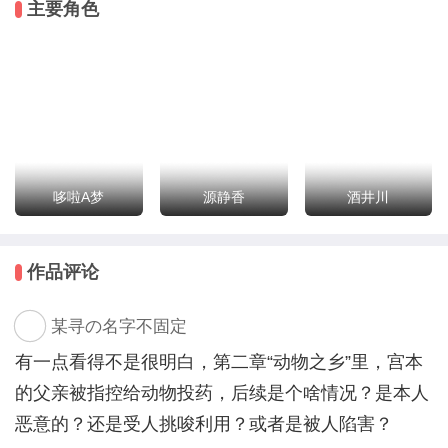
主要角色
哆啦A梦
源静香
酒井川
作品评论
某寻の名字不固定
有一点看得不是很明白，第二章“动物之乡”里，宫本
的父亲被指控给动物投药，后续是个啥情况？是本人
恶意的？还是受人挑唆利用？或者是被人陷害？