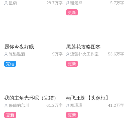
星鹬
28.7万字
谢景肆
5.7万字
更新
愿你今夜好眠
黑莲花攻略图鉴
陈醋温酒
9万字
流萤扑火工作室
53.6万字
完结
更新
我的主角光环呢（完结）
燕飞王谢【头像框】
修仙的忘川
61.2万字
寒瑾瑾
41.2万字
更新
更新