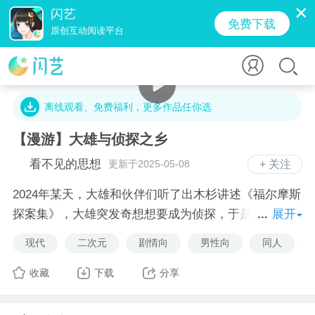
闪艺
免费下载
原创互动阅读平台
5.6万字 · 1.3万人气 · 230.8M · 11.9万贡献值
离线观看、免费福利，更多作品任你选
【漫游】大雄与侦探之乡
看不见的思想
更新于2025-05-08
+ 关注
2024年某天，大雄和伙伴们听了出木杉讲述《福尔摩斯
探案集》，大雄突发奇想想要成为侦探，于是拜托哆啦
展开
A梦帮忙，哆啦A梦拿出新的道具“沉浸式体感机”，一行
现代
二次元
剧情向
男性向
同人
人进入虚拟世界“侦探之乡\",接踵而来的一个个扑朔迷
离的案件，大雄和伙伴们能否拨开层层迷雾揭开真
收藏
下载
分享
相！！！