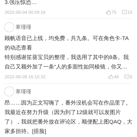
3.强压惊恐
4.他想要见面详谈的地点
2022-06-04 00:09:16
75
15
5.是（勇气+5，获得线索“目光”）
寒瑾瑾
自动获得线索“蓝色线头”，勇气+5
顾帆语音已上线，均免费，共九条。可在角色卡-TA
6.我需要你的信任
的动态查看
7.香烟
特别感谢笙葵宝贝的整理，我选用了其中的8条。我
8.答应（智慧+5）
自己又额外加了一条“人的多面性如同棱镜，你又该
9.不接
如何确定我现在是哪幅面孔？”
2022-06-05 16:10:32
46
5
10.借口肚子疼（获得线索“烟渍”）
希望大家喜欢，就作为绯宴热度破88万的福利，提前
11.吸烟区
寒瑾瑾
放送给大家~
12.有些内疚（负罪感+10）【顾帆BE线】
昂……因为正文写嗨了，番外没机会写在作品里了。
毫无感觉（负罪感-10）【黑化线，顾帆HE线】
我最近在努力升级（因为到了12级就可以发图片
13.观不观看无所谓
了），我就把番外放在评论区，顺便配上图QAQ，大
14.是
家多担待。[捂脸]
15.林飞（智慧+5）