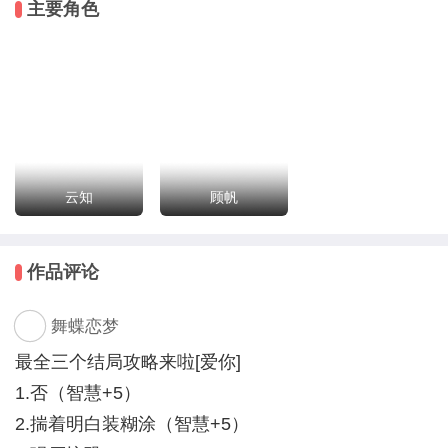
主要角色
授权鸣谢：
立绘：叽丁子、蚂蚁（一页书），靓仔墨（雯风墨
色），霄起（听凰墨阁），洛鱼，拾夏（九重春色），
闪艺素材库
CG：三伏，殊迷，灼酥酥（秦时歌），菜鱼（光明
顶），K（癫笑往生），帕提卡拉，减千行
云知
顾帆
美工：蚩梦（甜鱼），泥CC、时弄、一个大西瓜啊、
桃茉（听凰墨阁），叮咚、婵念（染霜华），小蜜蜂
作品评论
（一页书），子宁宁子（六壮士）,yuuu白、白熙娜、
肉丝（画夜），阿飘飘（乌云云），鸟千语，阿莫莫
舞蝶恋梦
（水墨蛋清）
最全三个结局攻略来啦[爱你]
1.否（智慧+5）
2.揣着明白装糊涂（智慧+5）