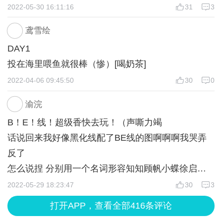
2022-05-30 16:11:16
31
3
邱鑫（智慧+10）【顾帆HE线，黑化线】
无关群众（智慧-5）【顾帆BE线】
鸢雪绘
16.是（获得线索“恩爱”）
DAY1
17.挑拨离间，自己瞎猜的
投在海里喂鱼就很棒（惨）[喝奶茶]
18.暗示我林飞不简单（智慧+5）【黑化线，顾帆HE
2022-04-06 09:45:50
30
0
线】
单纯讽刺林飞【顾帆BE线】
渝浣
19.愤恨（负罪感+10）【顾帆HE线，顾帆BE线】
B！E！线！超级香快去玩！（声嘶力竭
无感（负罪感-10）【黑化线】
话说回来我好像黑化线配了BE线的图啊啊啊我哭弄
20.Day1—Day7每天都要点完正厅，阁楼，走廊和大
反了
门才能回到房间进入下一天
怎么说捏 分别用一个名词形容知知顾帆小蝶徐启的
Day1：走廊——不擦掉（获得线索“诡异的油画”）
话
2022-05-29 18:23:47
30
3
阁楼（获得线索“荧光玛瑙石”）
打开APP，查看全部416条评论
大门（获得线索“单人徐”）
云知 蝴蝶 冷漠而高贵