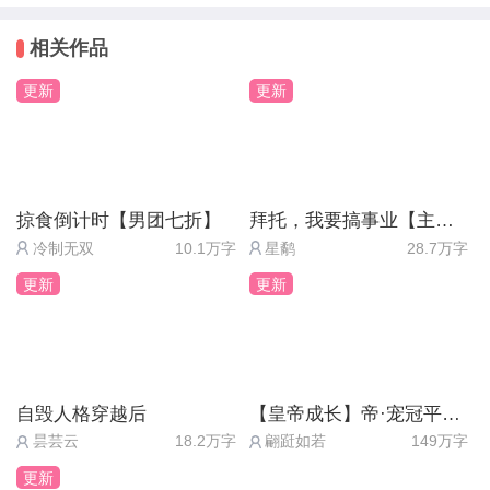
房间（获得线索“白色烟雾”）
破茧成蝶或是作茧自缚，鲜花黎明情爱或是玫瑰血色
Day2：大门（获得线索“时间”）
相关作品
杀戮。
Day3：走廊（获得线索“笑容”）
生如远舟 一意孤行 向死而生。
更新
更新
阁楼（获得线索“父子”）
房间（获得线索“脚步声”）
蝴蝶是娜塔莎把知知杀了之后放在知知旁边的，当时
Day4：正厅——否（获得线索“红酒”）
突然就想到用蝴蝶来形容知知了（！）
大门（获得线索“能力”）
掠食倒计时【男团七折】
拜托，我要搞事业【主线免费】
Day5：走廊（娜塔莎的蝴蝶胎记）
冷制无双
10.1万字
星鹬
28.7万字
娜塔莎 精灵 美貌而娇艳
Day7：正厅——直接回怼（负罪感+5）【顾帆HE
更新
更新
误入森林的小鹿惊动了林间的草木，森之精灵笑着给
线】
予她提示。
假意答应（负罪感-5）【黑化线，顾帆BE线】
执迷不悟的小鹿惹来了森林中最黑暗的邪祟，善良的
21.背后的蝴蝶，父子（？）/单人徐，低血糖，目
精灵眼角噙泪了结了小鹿的生命。
自毁人格穿越后
【皇帝成长】帝·宠冠平京（五线完结）
光，诡异的油画（智慧+10）
至此 世上再无邹小蝶。
昙芸云
18.2万字
翩跹如若
149万字
22.是
更新
23.出手（勇气≥5）