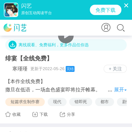
闪艺
免费下载
原创互动阅读平台
5万字 · 4.2万人气 · 178.7M · 3.4万贡献值
离线观看、免费福利，更多作品任你选
绯宴【全线免费】
寒瑾瑾
更新于2022-05-26
+ 关注
完结
【本作全线免费】
撒旦在低语，一场血色盛宴即将拉开帷幕。
展开
我受邀参加同学的婚礼，却不料被卷入这场游戏，驱
短篇求生制作赛
现代
错即死
都市
剧情
逐，逃离，直至逐渐沉沦……
黑色的曼陀罗已编织好专属陷阱，绯色的蝴蝶在奋力挣
收藏
下载
分享
扎。
“那么，你是否可以陪我一起，永堕黑夜？”