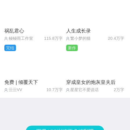
就是 第一眼看到娜塔莎的时候就觉得她很像精灵，
24：观不观看无所谓
那种森林之神仙气飘飘的精灵！一整个爱住了！！
数值判断…
①加入庄园（达成黑化线结局：幕后玫瑰）
顾帆 白猫 矜贵而谨慎
祸乱君心
人生成长录
②逃离这里（达成顾帆HE线结局：彼此或者BE结
醉倒于夜色的无边温柔，
鳗鳗雨工作室
115.8万字
繁小梦的猫
20.4万字
局：绯宴落幕）
流连于玫瑰的无尽血色，
完结
新作
③如果上面两个选项都没有的话那么久会进入短线BE
沉沦于黑暗中卑微而不堪的猫儿终于等来了属于他的
结局：自作聪明
梦里人。
ps：个人最喜欢的结局是顾帆BE线hhh，作者大大文
白猫这个想法早在某人睡觉的时候就有了，那张打光
免费 | 倾覆天下
穿成皇女的炮灰皇夫后
笔挺好的说实话，就是感觉在男女主感情线的处理得
亖亖VV
10.7万字
星星它不爱说话
2万字
真的好掘！
有点突兀，还有就是黑化线女主黑化得太突然了，让
人有点一脸懵逼的感觉，所以更喜欢BE结局一些，
徐启 梨花 懦弱而偏执
因为比较自然，也很合理。
——当初那朵花带着绝望死在了最美好的花季。
总的来说，《绯宴》是一部瑕不掩瑜的好作品，还是
纯白的花瓣上染血，催动暗处的恶念吟唱起无名之