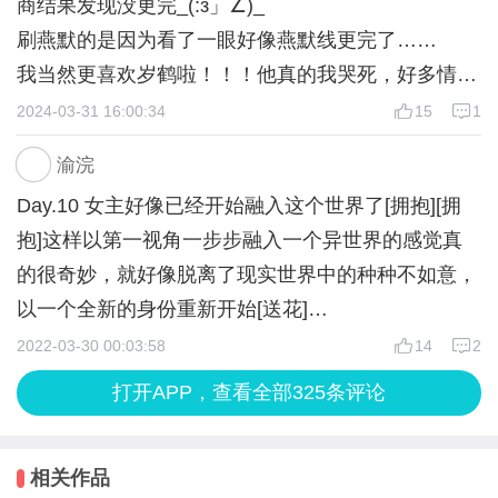
商结果发现没更完_(:з」∠)_
是余欢欢，我会怎么做？（肯定不会刷燕默好感度！
刷燕默的是因为看了一眼好像燕默线更完了……
呸！大猪蹄子！）
我当然更喜欢岁鹤啦！！！他真的我哭死，好多情
③啊……这不是个顿悟，这还是个问题。既然要贴合
话，一开始没有攒够HE碎片，BE得很突然我才想起
2024-03-31 16:00:34
15
1
余欢欢做出选择，那是贴合现实的余欢欢还是书里的
来我前面攒的都是凌商的HE碎片（
余欢欢啊？！两个人性格差很大啊喂……我还是再观
渝浣
于是走了快捷通道，xx终于圆满了！希望他俩在二次
望观望吧，比竟岁鹤老公（划掉）强调了这么久现实
Day.10 女主好像已经开始融入这个世界了[拥抱][拥
要快快乐乐！
和书里的余欢欢就是同一个人。（叹气）
抱]这样以第一视角一步步融入一个异世界的感觉真
的很奇妙，就好像脱离了现实世界中的种种不如意，
以一个全新的身份重新开始[送花]
（怎么有一种要有刀子的赶脚？我虐文看多了？
2022-03-30 00:03:58
14
2
打开APP，查看全部325条评论
相关作品