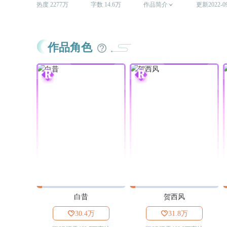
热度 2277万
字数 14.6万
作品简介

更新2022-0
作品角色
白昔
贺西风

30.4万

31.8万