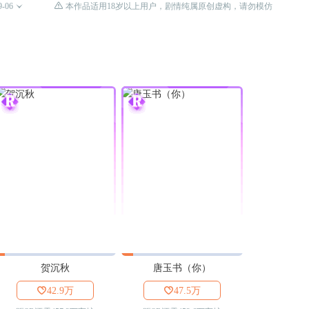

9-06

本作品适用18岁以上用户，剧情纯属原创虚构，请勿模仿
贺沉秋
唐玉书（你）

42.9万

47.5万