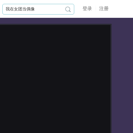
登录
注册

作品简介
你是民国贵公子，因被枪杀而魂穿到
了一个花瓶男星身上。一会是白切黑
对家，一会是幼稚鬼金主，一会又是
禁忌系主人，各个病娇又疯魔。不
怕，你只会比他们更病娇，更疯魔。
授权说明：
剧本/制作：情商女王

定制立绘：sue、真君
更新日志
授权立绘：千风汐
UI：小斌子
2022-09-06
封面：慕渊澷折旧（无言书生）
无字数更新，删除部分字句。