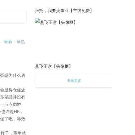
摄插曲，又遭威胁。
拜托，我要搞事业【主线免费】
2021-10-27
更新第五章1985字，内容为被
赶出别墅，剧组恶作剧。
新增贺西风生日成就，满足条
件即可自动领取。
2021-10-22
更新第五章2012字，内容为与
金主分手；
燕飞王谢【头像框】
新增贺西风生日活动页面；
发放10月月票成就。
查看更多
2021-10-20
更新第五章2114字，内容为考
虑换金主，捐赠会风波。
2021-10-15
更新第五章2033字，内容为同
床而眠。