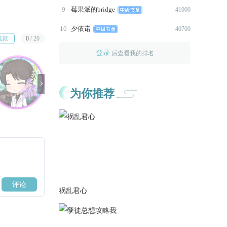
真的爱你。
9
莓果派的bridge
41000
2021-12-01
10
夕依诺
40700
更新第六章2093字，内容为断
成就
0
/
20
绝父子关系，叔侄所爱皆为
登录
后查看我的排名
你。
2021-11-26

更新第六章2066字，内容为虚
为你推荐
者
假生日宴，真实奴隶主。
2021-11-24
更新第六章2024字，内容为夜
宿他家，拍摄安慰。
发放11月月票成就，满足条件
进入作品开头自动领取。
2021-11-19
祸乱君心
更新第六章1980字，内容为跳
海守护，白昔追来。
2021-11-17