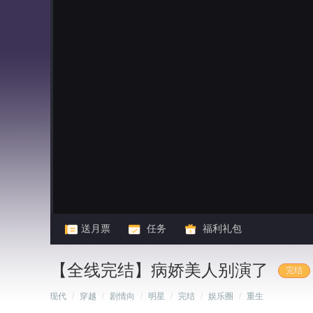
闪艺
送月票
任务
福利礼包
【全线完结】病娇美人别演了
完结
/
现代
/
穿越
/
剧情向
/
明星
/
完结
/
娱乐圈
/
重生