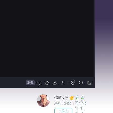
字素：冰凉血雨（无言书生）
2022-03-18
授权素材：S(癫笑往生）、k(癫笑往
更新免费客串番外2543字，在
生）、极目槐川（十二宫）、云麓
开始处点击即可进入。
（七弦祀)、黑色禁药、殊弥、
2022-01-04
BigBird、灼酥酥（秦时歌）、水中
预告2月份会出一篇免费番外，
月、直觉、画画的石头、现代模板
有萧彻宇客串。
（水墨蛋清）、苁蓉（喵样年华）、
Pansy三色堇
2021-12-25
动效：柔树
修复一处问题，重刷贺西风攻
Q版素材：猛男喵
受结局，即可解锁全线达成成
授权主题曲：Braska-《星愿》
就。
可商音乐/音效：光闇世界-
2021-12-24
Monokuro、炼狱庭园、甘茶工坊、
更新白昔结局3339字，全线完
魔王魂、YSY Studio、口袋音、







|
3638
结。
SoundJay
*以上授权信息不定时补充*
2021-12-22
*作品不授权任何形式的改编*
情商女王
更新白昔分线1751字，结局下
*严禁录屏付费内容上传至其他平台*
粉丝：
66855
|
作品：
5
次更新。
*原创作品，禁止抄袭；造谣中伤，
+
关注
2021-12-17