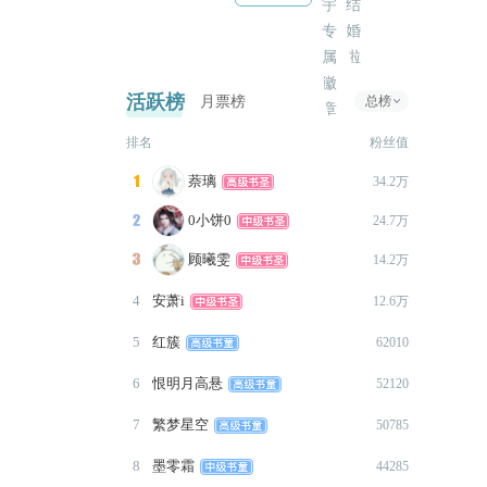
维权到底*
更新贺西风受结局1009字，至
签
此贺西风结局全部更新完毕。
2021-12-15
活跃榜
月票榜
总榜
更新贺西风分线和攻结局共计
4952字，受结局下次更新。
排名
粉丝值
2021-12-10
萘璃

34.2万
修改跳转，可正常从主线中观
0小饼0

24.7万
看贺沉秋结局。
约
顾曦雯

14.2万
2021-12-10
更新贺沉秋线3882字，两个结
4
安萧i
12.6万
局已全部更新完毕。
5
红簇
62010
2021-12-08
更新第六章2234字，内容为贺
6
恨明月高悬
52120
氏的丑陋，与金主彻底决裂。
7
繁梦星空
50785
2021-12-03
8
墨零霜
44285
作
更新第六章2023字，内容为他