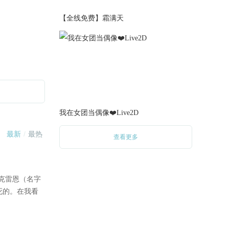
2021-06-14
【全线免费】霜满天
1.更新1000+
“还是说……你怕我做坏事？”
2021-05-31
1.更新2500+
“我给你，一个从未有过信仰之
人的忠诚。”
我在女团当偶像❤️Live2D
2021-05-22
1.更新1000+
查看更多
“克雷克森，你不脏，很漂
亮。”
2021-05-17
1.更新2500+
“哼，想让曼德尔穿，我偏偏不
让你得意。”
2021-05-03