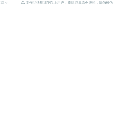

-13

本作品适用18岁以上用户，剧情纯属原创虚构，请勿模仿