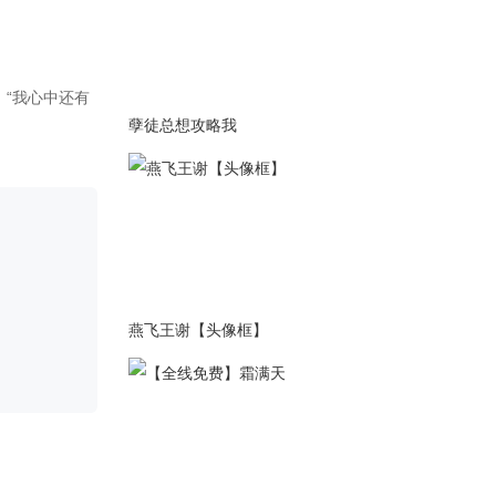
“现在我再也看不到那片光色
了。”
2021-07-21
修改一下简介！！！！
孽徒总想攻略我
2021-06-29
1.更新1500+
“还有，别直呼我的名字——很
恶心。”
我终于破3w了！！！本次有大
刀！
2021-06-28
燕飞王谢【头像框】
1.更新1000+
“他要和达勒结婚了。”
2021-06-20
1.更新1000+
“之后的事情，可以当做我们的
秘密吗？”