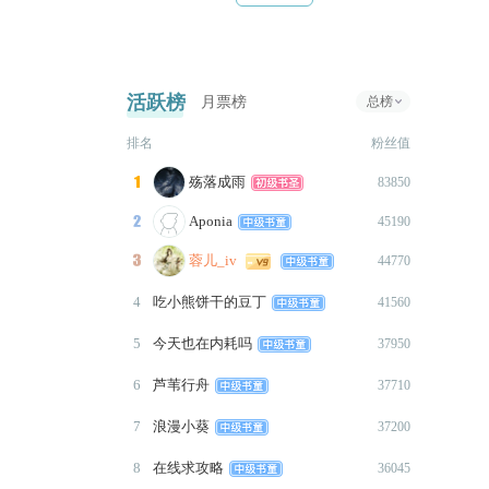
签
2021-08-24
1.更新1000+，开头加了一段剧
情。
活跃榜
月票榜
总榜
“你们……是恋人吗？”
排名
粉丝值
2021-08-23
1.更新2500+，比较草率的结
殇落成雨

83850
局，很多东西会在番外补充。
Aponia

45190
“雪下大了。”
约
蓉儿_iv

44770
2021-08-22
1.更新1000+，明天是曼德尔的
4
吃小熊饼干的豆丁
41560
生日，也是完结日。
5
今天也在内耗吗
37950
“既然要做告别，那就好好
做。”
6
芦苇行舟
37710
2021-08-21
7
浪漫小葵
37200
1.更新1000+。
“克雷克森，你……是艾伦
8
在线求攻略
36045
作
斯。”