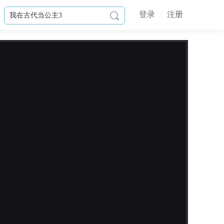
登录
注册

作品简介
注意：兄弟情 / 1v1 / 剧情故事 / 欧式
星际 / 慢热
中心：救赎与新生
————平铺直述版———
ECO（Erinyes Custody Office）坐落
于尤拉诺斯帝国与诺曼联邦的交界
处，关押着最为逞凶极恶的罪犯。
我亦是其中之一。
我被称作“恶狗”，在这里经历了漫长

的岁月，对于一切事物都没有认知。
更新日志
直到曼德尔的到来。
他和别人不一样，他教会我许多，送
2022-10-13
给我新鲜的食物，漂亮的鲜花，给我
增加一个活动于封面处查看。