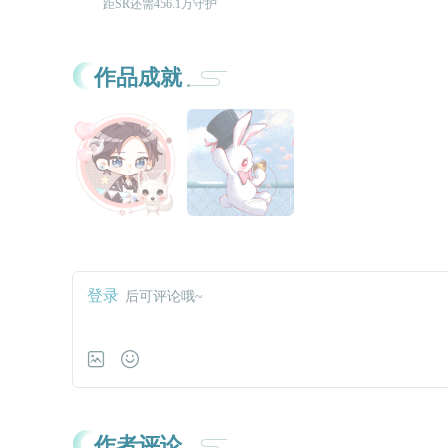
距SR还需456.1万守护
作品成就