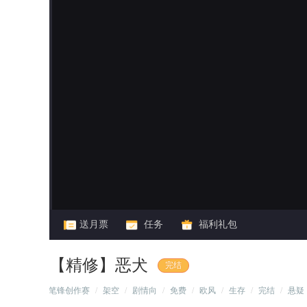
闪艺
送月票
任务
福利礼包
【精修】恶犬
完结
/
笔锋创作赛
/
架空
/
剧情向
/
免费
/
欧风
/
生存
/
完结
/
悬疑