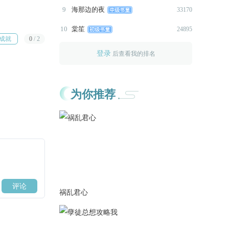
9
海那边的夜
33170
2021-08-20
10
棠笙
1.更新1500+，是糖！！！！
24895
成就
0
/
2
“是给一个暂时被我抛弃的可怜
登录
小狗。”
后查看我的排名
2021-08-19
1.更新1000+，是糖！！！！
为你推荐
者
“……我只是，我不想我的身边
有除他别的人。”
2.来个月票活动，月榜最高送一
个月闪卡，截止9.19！
2021-08-15
更新1000+
“爱上他，注定会是只能我自己
祸乱君心
吞下的恶果。”
2021-07-24
更新1q。