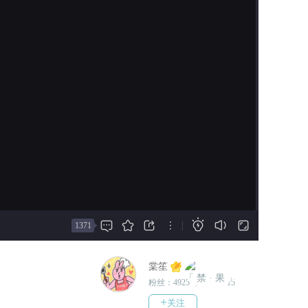
自由，也带来了生命的希望。
2022-08-08
就像耀眼的光，让我沉醉。
改了一下封面，无更新。
2022-03-23
————意识流版————
改了一下封面，无更新。
我的心上人钟爱玫瑰。
无论何时何地，他的身上总是带着淡
2022-01-29
淡的玫瑰花香，馥郁悠久，惹人贪
更新了一个番外，是迟到的圣
恋。他也如同玫瑰，美丽，热烈，强
诞番。
大而温柔。
2021-10-05
悠悠一眼，便带走了我所有悸动。
补了一点中间剧情。
我想把我的玫瑰藏起来。
“哪怕他是坏的，恶的，原本的
样子有多不堪，但我依旧深沉
地爱着他。”







|
1371
2021-08-30
修复跳转的问题！！！
棠笙
2021-08-29
粉丝：
4925
|
作品：
15
1.一段小时候的往事1/3
+
关注
“我的米歇尔。”