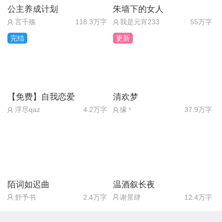
“是你？”在八宝粽里的人儿差点吓的跳起来
右上 右下 左上
公主养成计划
朱墙下的女人
“就这样便好…你带我走吧，还望这一世，他能够安
言千殇
118.3万字
我是元宵233
55万字
心生活，忘了我吧…”
“哎嘿嘿”小白眉眼弯弯，朝着容乐喻咧起了一个大大
8，如上选择了“过去！过去！自送的不要
完结
更新
而这一去，便是这一世的永别。
的笑容
白不要！”将获得：敏捷+2 灵力值+10
待到200多年后。
“唉唉唉你不要过来啊！”小人儿转身想跑，却被糯米
愤恨难过，觉得自己很委屈→安博衍好感-5 脑残
今天安博衍在路上捡了一只小妖怪。
禁锢住，动弹不得
【免费】自我恋爱
清欢梦
+2：后面出现银龙相救，灵力值+100 成长值+10
说是小妖怪，可外形又似婴儿模样，除了长了对蓝色
浮尽qaz
4.2万字
缘丶
37.9万字
龙角外，基本与人类孩童无异。小妖怪神色懵懂，看
“啊呜”小白张开血盆大口（？）狠狠的咬了一口粽子
理解但不赞同→聪慧+2 攻值+2，剩下的如上。
了他半晌，小爪子点点握紧了他的小拇指。
感觉有点傻乎乎的。
……
9，如上选择了“小爷得矜持矜持”，将触发：安博衍好
城里有名的除妖师矢先生匆忙赶来，却不是为了结果
感+10 成功达成安博衍事件“救赎”
小妖怪性命。
陌词如迟曲
温酒叙长夜
小人儿发现他并没有掉入龙口，反而他周边的粽子被
舒予书
2.4万字
谢景肆
12.4万字
魏先生看了半天小妖怪，说：“就只是只小妖怪，看
小白吃的一干二净
10，大哥→聪慧值+2 声望+2
着样子上辈子可没做多少好事。取了名字定要被老天