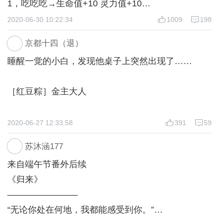
1，吃吃吃→生命值+10 灵力值+10
2020-06-30 10:22:34
1009
198
小爷不受嗟来之食，不吃！→生命值-2 灵力值-5
京都十四（退）
睡醒一觉的小白，发现他桌子上突然出现了……
2，半路杀出来的土匪→脑残+2
［红豆粽］金主大人
一路追踪而来的杀手→聪慧+2
“噗！”一颗小脑袋从香甜可口的红豆粽里探出头来。
2020-06-27 12:33:58
391
59
这群人闲得无聊在搞演习→脑残+2
苏沐涵177
“金金金……金主大人？”小白眨巴着水汪汪的大眼
3，回应→安博衍好感+2（收获一段互动剧情）
来自端午节番外后续
睛，不知所措的看着他
《归来》
无视→无变化
————————
“小白，我这是？”安博衍扒拉开黏黏的糯米，看着眼
“无论你处在何地，我都能感受到你。”
前高大上（？）的小白，脸顿时黑了下来。
4，阻止→脑残+2 受值+2