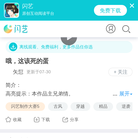
闪艺
免费下载
原创互动阅读平台
105.6万字 · 99.2万人气 · 1525.3M · 2734.8万贡献值
离线观看、免费福利，更多作品任你选
哦，这该死的蛋
矢愆
更新于07-30
+ 关注
简介：
高亮提示：本作品主兄弟情。
展开
发了个呆就穿越？老天你在和我开什么玩笑？
闪艺制作大赛5
古风
穿越
精品
逆袭
不，不对，这比玩笑更可怕，我居然穿成了个蛋？
蛋就算了……你敢信我破壳之后居然摸不到自己的肚
收藏
下载
分享
子？！拜托！我才不想这样！
所以你决定——找个靠谱的铲屎官顺便化个形。