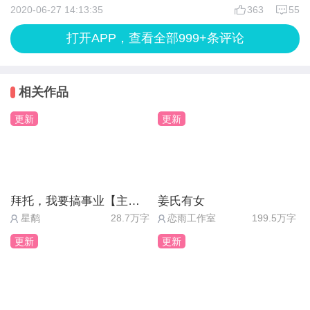
梦醒了。
2020-06-27 14:13:35
363
55
安博衍从小舟上醒来，略带茫然的望了望周围。
“咕——”肚子不合时宜的叫了起来，小白挥舞着够不
放任不管→聪慧值+2 攻值+2
打开APP，查看全部999+条评论
手指轻抚上自己的唇，喃喃道。
到自己肚皮的爪爪，眼巴巴的看着香气四溢的红豆粽
“小白…是你吗。”
5，金主大人求抱抱→安博衍好感+2
相关作品
一旁的顾小白看着安博衍，手不禁抚上了安博衍的
“算了，我来喂你吧”安博衍掰下一小块粽子，小心的
脸，却只能无可奈何地看着自己的手穿过安博衍的身
放进小白嘴里，望着眼前脸颊微红，摇尾巴摇的十分
更新
更新
骄傲如我，讨好金主是不存在滴→无变化
体。
欢脱的龙
“我现在连抱一抱你…都做不到啊。”
6，过去！过去！自送的不要白不要！→脑残值+2 灵
顾小白无奈地说道。
“以后的端午，有小白你陪伴着，似乎……也不错”
力值+10
拜托，我要搞事业【主线免费】
姜氏有女
“我多怀念以前叫你金主大人的时候，多怀念那曾经
星鹬
28.7万字
恋雨工作室
199.5万字
无忧无虑的生活，可是现在，我做不到了…”
——愿君多采撷，此物最相思
小爷得矜持矜持→安博衍好感+2（附带一段剧情，在
更新
更新
说着说着，顾小白的眼泪又掉下来。
之后的幻境里出现安博衍，并获得帮助）
“现在满意了？”
［八宝粽］容乐喻
天道在一旁漠视道。
7，根据金光的飞向的位置选择方向。
顾小白点了点头，道。