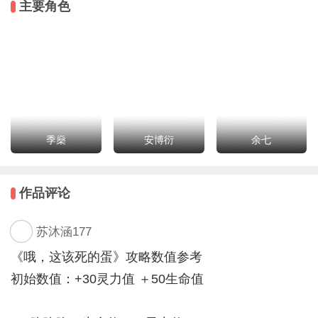
主要角色
等等等等等！铲屎官你不要过来啊……什么？！！说好
的管吃管住呢！
怎么可以说扔就扔！！！哼！此处不留爷自有留爷
处！！
论“化形之后铲屎官太多的烦恼，所以...今日小爷该去哪
里蹭饭了？
立绘授权：白月梦 进击的喵 魈尧 葱毛 银苍雪 玉生贝
季燊
安博衍
余七
利 黑色禁药 阿光、晨曦微白、如歌等等
ui/封面：织梦 迷走
作品评论
cg授权：鱼泡 脑子，排骨，白月梦，直觉，狐球，梨
饼子等等
苏沐涵177
场景授权：风格洲，惜时旧梦，十二宫 江南烟雨
素材授权：旧时明月 火精灵 烤鸭坊 柔树 全家桶 夏云
《哦，这该死的蛋》攻略数值参考
茧茧
初始数值：+30灵力值 ＋50生命值
音乐授权：山竹，痴笑，疏楼曲，一页书，指尖笑