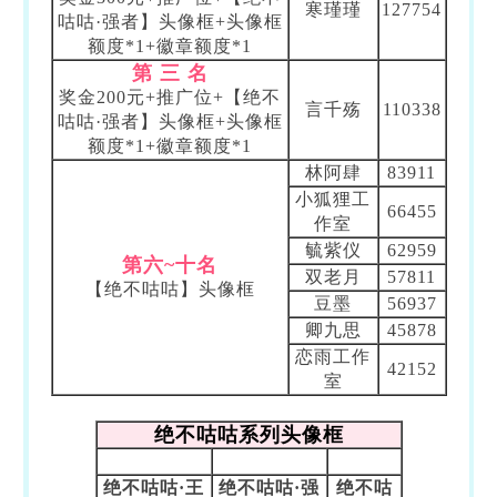
寒瑾瑾
127754
咕咕·强者】头像框+头像框
额度*1+徽章额度*1
第 三 名
奖金200元+
推广位+
【绝不
言千殇
110338
咕咕·强者】头像框
+头像框
额度*1+徽章额度*1
林阿肆
83911
小狐狸工
66455
作室
毓紫仪
62959
第六~十名
双老月
57811
【绝不咕咕】头像框
豆墨
56937
卿九思
45878
恋雨工作
42152
室
绝不咕咕系列头像框
绝不咕咕·王
绝不咕咕·强
绝不咕