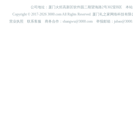
公司地址：厦门火炬高新区软件园二期望海路2号302室B区 
Copyright © 2017-2026 3000.com All Rights Reserved. 厦门礼之家网
营业执照
联系客服
商务合作：shangwu@3000.com 举报邮箱：jubao@3000