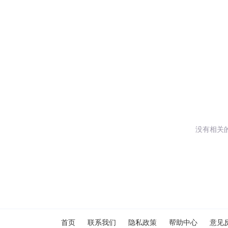
没有相关
闪艺
首页
联系我们
隐私政策
帮助中心
意见