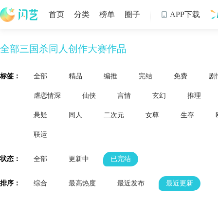
首页
分类
榜单
圈子
APP下载

全部三国杀同人创作大赛作品
制
标签：
全部
精品
编推
完结
免费
剧
虐恋情深
仙侠
言情
玄幻
推理
悬疑
同人
二次元
女尊
生存
联运
状态：
全部
更新中
已完结
排序：
综合
最高热度
最近发布
最近更新