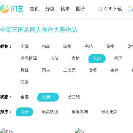
首页
分类
榜单
圈子
APP下载

全部三国杀同人创作大赛作品
制
标签：
全部
精品
编推
完结
免费
剧
虐恋情深
仙侠
言情
玄幻
推理
悬疑
同人
二次元
女尊
生存
联运
状态：
全部
更新中
已完结
排序：
综合
最高热度
最近发布
最近更新