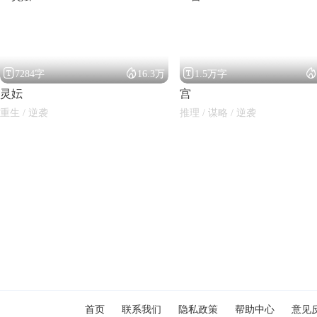




7284字
16.3万
1.5万字
灵妘
宫
重生 / 逆袭
推理 / 谋略 / 逆袭
闪艺
首页
联系我们
隐私政策
帮助中心
意见