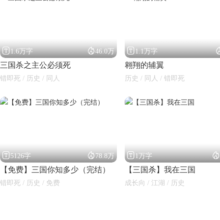



1.6万字
46.0万
1.1万字
三国杀之主公必须死
翱翔的辅翼
错即死 / 历史 / 同人
历史 / 同人 / 错即死
闪艺




5126字
78.8万
1万字
【免费】三国你知多少（完结）
【三国杀】我在三国
错即死 / 历史 / 免费
成长向 / 江湖 / 历史