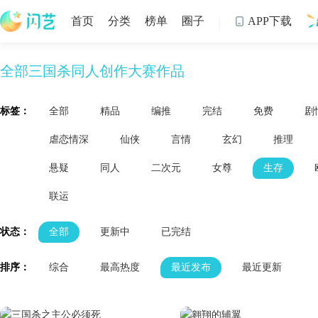
首页
分类
榜单
圈子
APP下载

全部三国杀同人创作大赛作品
制
标签：
全部
精品
编推
完结
免费
剧
虐恋情深
仙侠
言情
玄幻
推理
悬疑
同人
二次元
女尊
生存
联运
状态：
全部
更新中
已完结
排序：
综合
最高热度
最近发布
最近更新