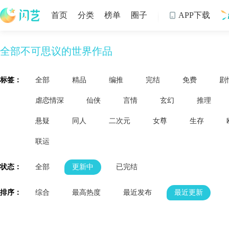
首页
分类
榜单
圈子
APP下载

全部不可思议的世界作品
制
标签：
全部
精品
编推
完结
免费
剧
虐恋情深
仙侠
言情
玄幻
推理
悬疑
同人
二次元
女尊
生存
联运
状态：
全部
更新中
已完结
排序：
综合
最高热度
最近发布
最近更新