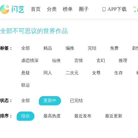
首页
分类
榜单
圈子
APP下载

全部不可思议的世界作品
制
标签：
全部
精品
编推
完结
免费
剧
虐恋情深
仙侠
言情
玄幻
推理
悬疑
同人
二次元
女尊
生存
联运
状态：
全部
更新中
已完结
排序：
综合
最高热度
最近发布
最近更新