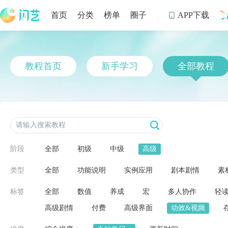
首页
分类
榜单
圈子
APP下载

制
教程首页
新手学习
全部教程
阶段
全部
初级
中级
高级
类型
全部
功能说明
实例应用
剧本剧情
素
标签
全部
数值
养成
宏
多人协作
轻
高级剧情
付费
高级界面
动效&视频