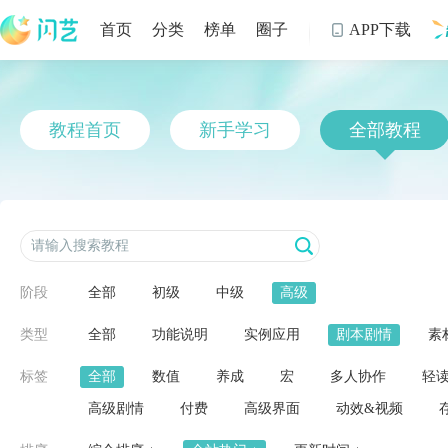
首页
分类
榜单
圈子
APP下载

制
教程首页
新手学习
全部教程
阶段
全部
初级
中级
高级
类型
全部
功能说明
实例应用
剧本剧情
素
标签
全部
数值
养成
宏
多人协作
轻
高级剧情
付费
高级界面
动效&视频