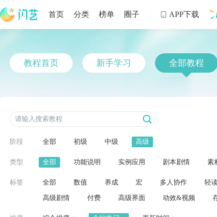
首页
分类
榜单
圈子
APP下载

制
教程首页
新手学习
全部教程
阶段
全部
初级
中级
高级
类型
全部
功能说明
实例应用
剧本剧情
素
标签
全部
数值
养成
宏
多人协作
轻
高级剧情
付费
高级界面
动效&视频