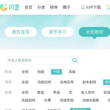
首页
分类
榜单
圈子
APP下载

制
教程首页
新手学习
全部教程
阶段
全部
初级
中级
高级
类型
全部
功能说明
实例应用
剧本剧情
素
标签
全部
数值
养成
宏
多人协作
轻
高级剧情
付费
高级界面
动效&视频