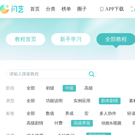
首页
分类
榜单
圈子
APP下载

制
教程首页
新手学习
全部教程
阶段
全部
初级
中级
高级
类型
全部
功能说明
实例应用
剧本剧情
素
标签
全部
数值
养成
宏
多人协作
轻
高级剧情
付费
高级界面
动效&视频