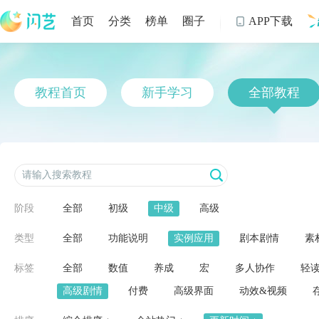
首页
分类
榜单
圈子
APP下载

制
教程首页
新手学习
全部教程
阶段
全部
初级
中级
高级
类型
全部
功能说明
实例应用
剧本剧情
素
标签
全部
数值
养成
宏
多人协作
轻
高级剧情
付费
高级界面
动效&视频