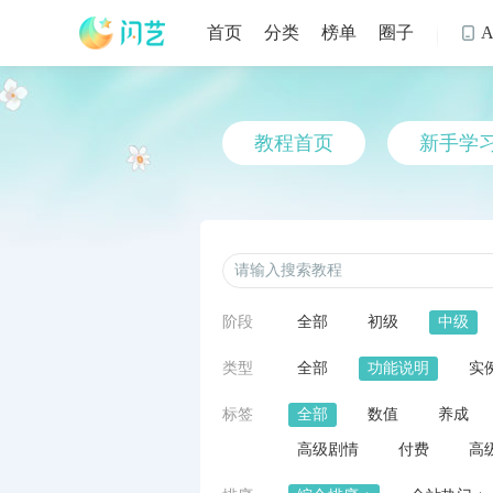
首页
分类
榜单
圈子

教程首页
新手学
阶段
全部
初级
中级
类型
全部
功能说明
实
标签
全部
数值
养成
高级剧情
付费
高