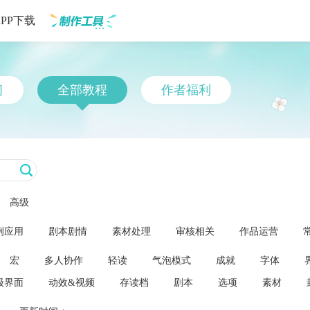
APP下载
制作工具
习
全部教程
作者福利
高级
例应用
剧本剧情
素材处理
审核相关
作品运营
宏
多人协作
轻读
气泡模式
成就
字体
级界面
动效&视频
存读档
剧本
选项
素材