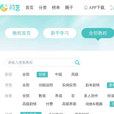
首页
分类
榜单
圈子
APP下载

制
教程首页
新手学习
全部教程
阶段
全部
初级
中级
高级
类型
全部
功能说明
实例应用
剧本剧情
素
标签
全部
数值
养成
宏
多人协作
轻
高级剧情
付费
高级界面
动效&视频