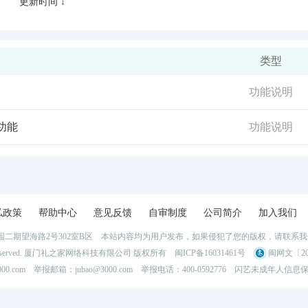
更新时间 ↓
类型
功能说明
功能
功能说明
私政策
帮助中心
意见反馈
自审制度
公司简介
加入我们
二期望海路2号302室B区 本站内容均为用户发布，如果侵犯了您的版权，请联系
l Rights Reserved. 厦门礼之家网络科技有限公司 版权所有
闽ICP备16031461号
闽网文〔202
0.com 举报邮箱：jubao@3000.com 举报电话：400-0592776
闪艺未成年人信息