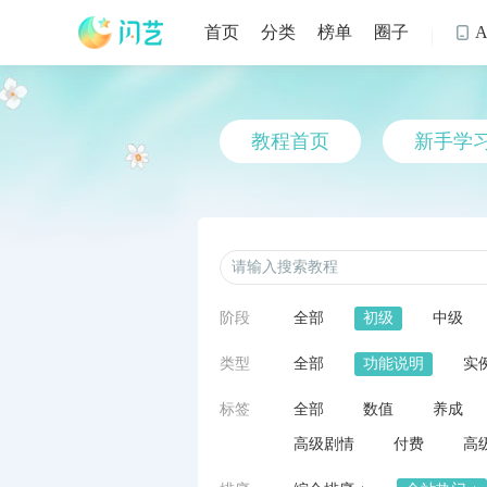
首页
分类
榜单
圈子

教程首页
新手学
阶段
全部
初级
中级
类型
全部
功能说明
实
标签
全部
数值
养成
高级剧情
付费
高