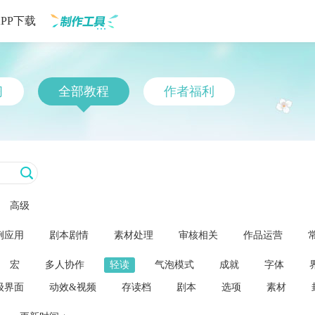
APP下载
制作工具
习
全部教程
作者福利
高级
例应用
剧本剧情
素材处理
审核相关
作品运营
宏
多人协作
轻读
气泡模式
成就
字体
级界面
动效&视频
存读档
剧本
选项
素材