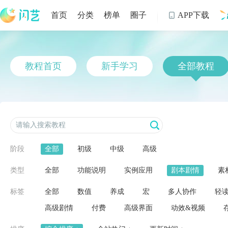
首页
分类
榜单
圈子
APP下载

制
教程首页
新手学习
全部教程
阶段
全部
初级
中级
高级
类型
全部
功能说明
实例应用
剧本剧情
素
标签
全部
数值
养成
宏
多人协作
轻
高级剧情
付费
高级界面
动效&视频