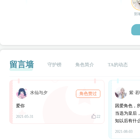
郭琳
留言墙
守护榜
角色简介
TA的动态
水仙与夕
紫·
角色赞过
闪艺
爱你
因爱角色，
当选为皇后
2021-05-31
22
知以后有什
2021-08-03