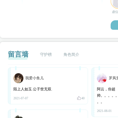
虚
留言墙
守护榜
角色简介
我爱小鱼儿
罗凤
闪艺
陌上人如玉.公子世无双.
阿云，你超
帅。。。。
2021-07-07
40
。。
2021-08-01