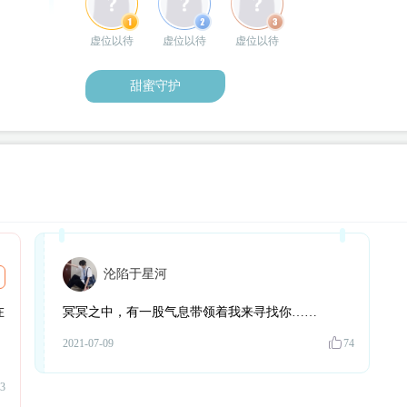
这才是噩梦
（目前所展示立绘为皆后期重塑立绘）
虚位以待
虚位以待
虚位以待
甜蜜守护
沦陷于星河
在
冥冥之中，有一股气息带领着我来寻找你……
2021-07-09
74
3