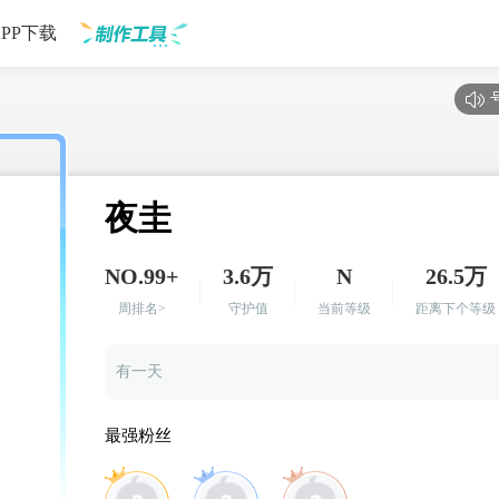
APP下载
制作工具
夜圭
NO.99+
3.6万
N
26.5万
周排名>
守护值
当前等级
距离下个等级
有一天
我脱离了梦魇
最强粉丝
以为我们可以相携
却不曾想