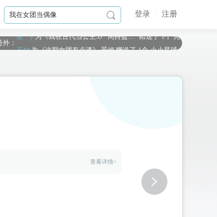
登录
注册

星**y
为《
我在古代当公主3
》
周持盈（你）
赠送了 1个 亮鲸鲸
号外：
五**
为《
这期女团有点渣
》
晏倾
赠送了 1个 小小星球
如**宙
为《
我在古代当公主3
》
青筠
赠送了 2个 小小星球
布**o
为《
一骑清风笑少年【完结】
》
月无风
赠送了 1个 小小星球
旌**
为《
琴覆天下
》
重尧
赠送了 2个 小小星球
如**宙
为《
我在古代当公主3
》
周持盈（你）
赠送了 1个 梦幻星空
黑**言
为《
绝世狗腿
》
女婿一号-林笑
赠送了 1个 小小星球
旧**稀
为《
我在古代当公主2
》
周浦泽
赠送了 1667个 流萤瓶（闪
臭**丸
为《
我在古代当公主3
》
十二（鹰系）
赠送了 6000个 流萤瓶
r**a
为《
我在古代当公主2
》
云湛
赠送了 6000个 流萤瓶（闪币版）
查看详情>
b**k
为《
我在古代当公主2
》
周浦泽
赠送了 1020个 流萤瓶（闪币
星**y
为《
我在古代当公主2
》
周浦泽
赠送了 1000个 流萤瓶（闪
d**l
为《
我在古代当公主3
》
周殃
赠送了 117个 流萤瓶（闪币版）
失**式
为《
我在古代当公主3
》
边无猊
赠送了 200个 流萤瓶（闪币