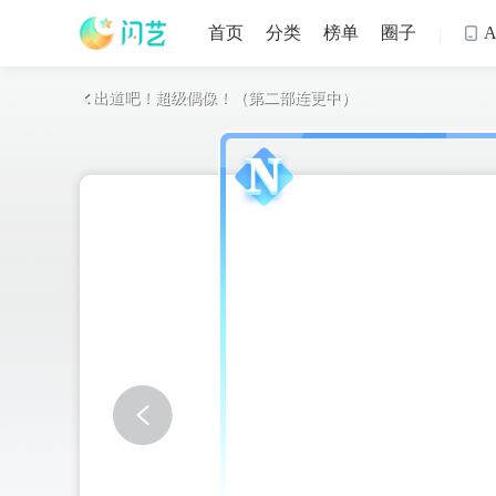
首页
分类
榜单
圈子

出道吧！超级偶像！（第二部连更中）
