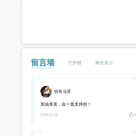
留言墙
守护榜
角色简介
独角涟星
闪艺
加油亲亲，会一直支持你！
2020-11-24
5