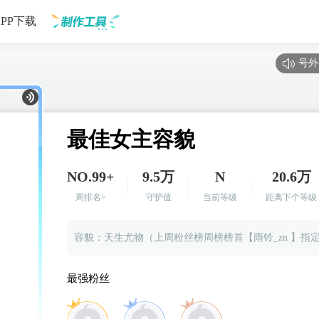
APP下载
号外
制作工具
最佳女主容貌
NO.99+
9.5万
N
20.6万
周排名>
守护值
当前等级
距离下个等级
容貌：天生尤物（上周粉丝榜周榜榜首【雨铃_zn 】指
本作品目前有14款女主容貌，仍持续更新中……
最强粉丝
【女主】：大哥，好久不见！