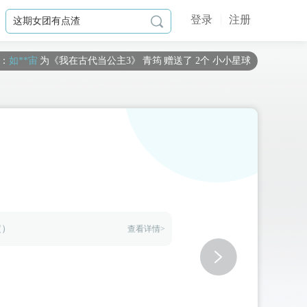
登录
注册

：
如**宙
为《
我在古代当公主3
》
青筠
赠送了 2个 小小星球
布**o
为《
一骑清风笑少年【完结】
》
月无风
赠送了 1个 小小星球
旌**
为《
琴覆天下
》
重尧
赠送了 2个 小小星球
如**宙
为《
我在古代当公主3
》
周持盈（你）
赠送了 1个 梦幻星空
黑**言
为《
绝世狗腿
》
女婿一号-林笑
赠送了 1个 小小星球
旧**稀
为《
我在古代当公主2
》
周浦泽
赠送了 1667个 流萤瓶（闪币版
臭**丸
为《
我在古代当公主3
》
十二（鹰系）
赠送了 6000个 流萤瓶（闪
r**a
为《
我在古代当公主2
》
云湛
赠送了 6000个 流萤瓶（闪币版）
b**k
为《
我在古代当公主2
》
周浦泽
赠送了 1020个 流萤瓶（闪币版）
定）
查看详情>
星**y
为《
我在古代当公主2
》
周浦泽
赠送了 1000个 流萤瓶（闪币版
d**l
为《
我在古代当公主3
》
周殃
赠送了 117个 流萤瓶（闪币版）
失**式
为《
我在古代当公主3
》
边无猊
赠送了 200个 流萤瓶（闪币版
星**粥
为《
我在古代当公主2
》
周浦泽
赠送了 101个 流萤瓶（闪币版