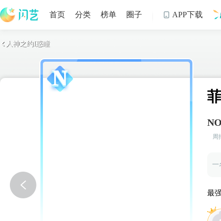
首页
分类
榜单
圈子
APP下载

人神之约I惑瞳

制
菲
NO
周
最