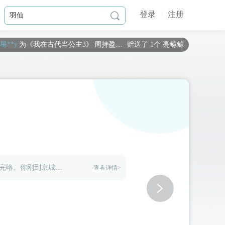
登录
注册

星**y
为《
我在古代当公主3
》
周持盈（你）
赠送了 1个 亮鲸鲸
五**
为《
这期女团有点渣
》
晏倾
赠送了 1个 小小星球
如**宙
为《
我在古代当公主3
》
青筠
赠送了 2个 小小星球
布**o
为《
一骑清风笑少年【完结】
》
月无风
赠送了 1个 小小星球
旌**
为《
琴覆天下
》
重尧
赠送了 2个 小小星球
如**宙
为《
我在古代当公主3
》
周持盈（你）
赠送了 1个 梦幻星空
黑**言
为《
绝世狗腿
》
女婿一号-林笑
赠送了 1个 小小星球
旧**稀
为《
我在古代当公主2
》
周浦泽
赠送了 1667个 流萤瓶（闪币版）
臭**丸
为《
我在古代当公主3
》
十二（鹰系）
赠送了 6000个 流萤瓶（闪币
”嘘！小声点！要被周王知道了我在背后议论他，我可就完咯。你刚到京城的吧？谁不知道东方周周就京城一小霸王，他可是皇上最宠爱的小儿子，朝中官员之前多少上本子参他的，不仅通通都被皇上给压下来了，听说还被皇上或多或少的惩罚了，惹不起，惹不起啊.....“
查看详情>
r**a
为《
我在古代当公主2
》
云湛
赠送了 6000个 流萤瓶（闪币版）
b**k
为《
我在古代当公主2
》
周浦泽
赠送了 1020个 流萤瓶（闪币版）
星**y
为《
我在古代当公主2
》
周浦泽
赠送了 1000个 流萤瓶（闪币版）
d**l
为《
我在古代当公主3
》
周殃
赠送了 117个 流萤瓶（闪币版）