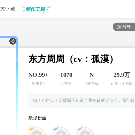
APP下载
号外：
制作工具
东方周周（cv：孤漠）
NO.99+
1070
N
29.9万
周排名>
守护值
当前等级
距离下个等级
——京城一小商贩如是说道
最强粉丝