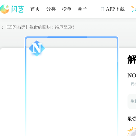
首页
分类
榜单
圈子
APP下载

【五闪畅玩】生命的回响：络厄星604

制
NO
周
生
最