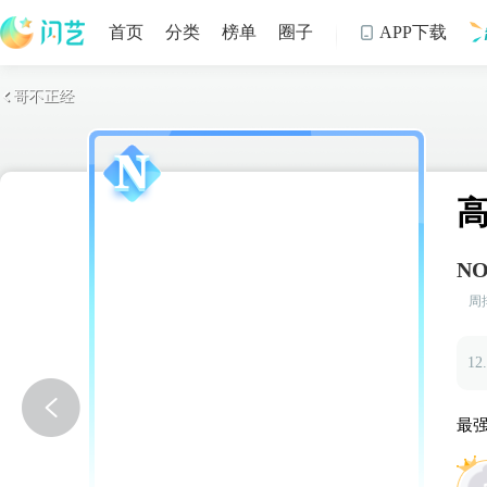
首页
分类
榜单
圈子
APP下载

哥不正经

制
NO
周
12
看
最
关