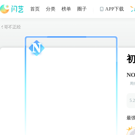
首页
分类
榜单
圈子
APP下载

哥不正经

制
NO
周
5.
你
最
随