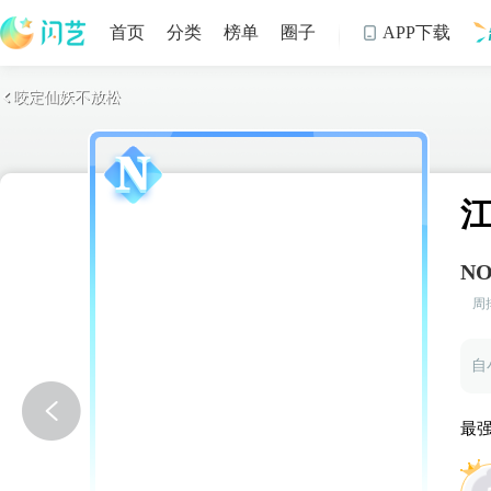
首页
分类
榜单
圈子
APP下载

咬定仙妖不放松

制
NO
周
自
生
最