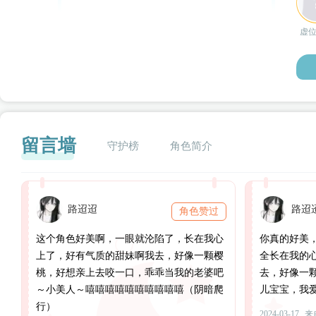
虚
留言墙
守护榜
角色简介
路迢迢
路迢
角色赞过
闪艺
这个角色好美啊，一眼就沦陷了，长在我心
你真的好美
上了，好有气质的甜妹啊我去，好像一颗樱
全长在我的
桃，好想亲上去咬一口，乖乖当我的老婆吧
去，好像一
～小美人～嘻嘻嘻嘻嘻嘻嘻嘻嘻嘻（阴暗爬
儿宝宝，我
行）
2024-03-17
来