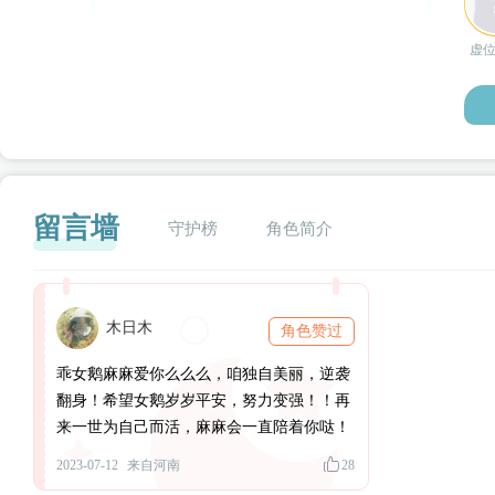
虚
留言墙
守护榜
角色简介
木日木
角色赞过
闪艺
乖女鹅麻麻爱你么么么，咱独自美丽，逆袭
翻身！希望女鹅岁岁平安，努力变强！！再
来一世为自己而活，麻麻会一直陪着你哒！
2023-07-12
来自河南
28