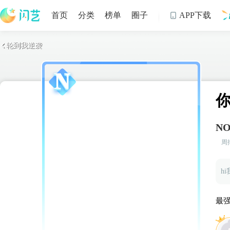
首页
分类
榜单
圈子
APP下载

轮到我逆袭

制
NO
周
咳咳，
最