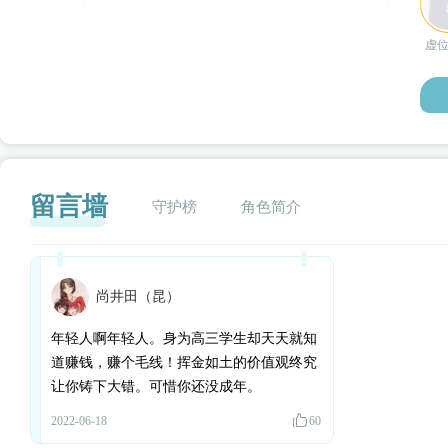
虚
留言墙
守护榜
角色简介
尚井田（昆）
闪艺
年轻人啊年轻人。身为高三学生却天天就知
道赚钱，赚个毛线！挥金如土的价值观终究
让你铸下大错。可惜你还没成年。
2022-06-18
60