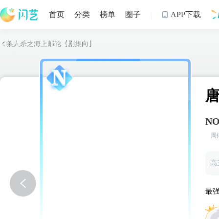
首页
分类
榜单
圈子
APP下载

狼人杀之海上邮轮【剧集向】

制
NO
周
高
最