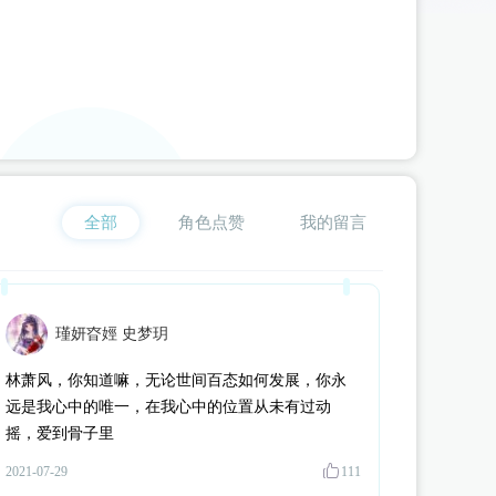
空**客
为《
我在古代当公主2
》
云湛
赠送了 15231个 流萤瓶（闪币版
臭**丸
为《
我在古代当公主3
》
边无猊
赠送了 2000个 流萤瓶（闪币版
喂**檬
为《
我在古代当公主2
》
云湛
赠送了 912个 流萤瓶（闪币版）
星**粥
为《
我在古代当公主2
》
周浦泽
赠送了 99个 流萤瓶（闪币版）
臭**丸
为《
我在古代当公主3
》
十二（猫系）
赠送了 2000个 流萤瓶（闪
题**
为《
妃笑长安城
》
楚嵩琪
赠送了 600个 流萤瓶（闪币版）
d**l
为《
我在古代当公主3
》
周殃
赠送了 507个 流萤瓶（闪币版）
雨**_
为《
全部
我在古代当公主2
角色点赞
》
云湛
赠送了 5108个 流萤瓶（闪币版）
我的留言
星**y
为《
我在古代当公主2
》
周浦泽
赠送了 6000个 流萤瓶（闪币版
我**洲
为《
我在古代当公主2
》
云湛
赠送了 120个 流萤瓶（闪币版）
璇**雪
为《
我在古代当公主3
》
周殃
赠送了 100个 流萤瓶（闪币版）
瑾妍昚娙 史梦玥
星**y
为《
我在古代当公主2
》
周浦泽
赠送了 1000个 流萤瓶（闪币版
伊**a
为《
我在古代当公主2
》
萧泓
赠送了 100个 流萤瓶（闪币版）
林萧风，你知道嘛，无论世间百态如何发展，你永
远是我心中的唯一，在我心中的位置从未有过动
题**
为《
妃笑长安城
》
楚嵩琪
赠送了 180个 流萤瓶（闪币版）
摇，爱到骨子里
花**星
为《
【头像框活动】仙君他道心不稳
》
应逐月
赠送了 210个 
星**y
为《
我在古代当公主2
》
周浦泽
赠送了 1000个 流萤瓶（闪币版
2021-07-29
111