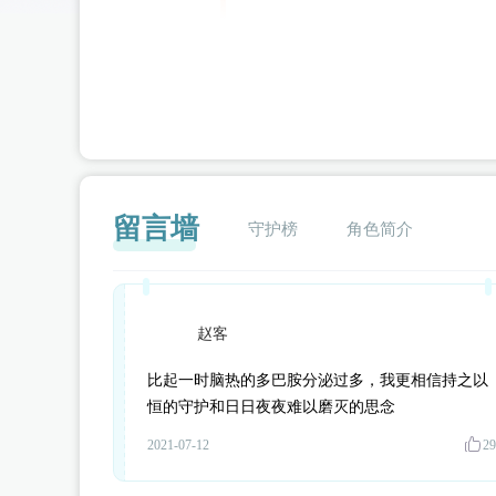
留言墙
守护榜
角色简介
赵客
闪艺
比起一时脑热的多巴胺分泌过多，我更相信持之以
恒的守护和日日夜夜难以磨灭的思念
2021-07-12
29