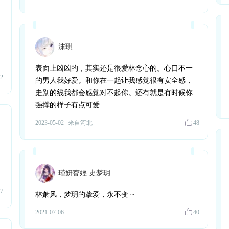
沫琪.
表面上凶凶的，其实还是很爱林念心的。心口不一
2
的男人我好爱。和你在一起让我感觉很有安全感，
走别的线我都会感觉对不起你。还有就是有时候你
强撑的样子有点可爱
2023-05-02
来自河北
48
瑾妍昚娙 史梦玥
7
林萧风，梦玥的挚爱，永不变 ~
2021-07-06
40