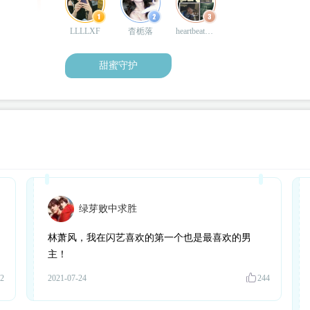
LLLLXF
杳栀落
heartbeat_qu
甜蜜守护
绿芽败中求胜
林萧风，我在闪艺喜欢的第一个也是最喜欢的男
主！
2
2021-07-24
244