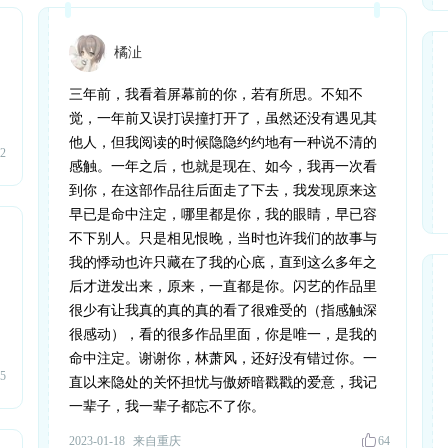
橘沚
三年前，我看着屏幕前的你，若有所思。不知不
觉，一年前又误打误撞打开了，虽然还没有遇见其
他人，但我阅读的时候隐隐约约地有一种说不清的
2
感触。一年之后，也就是现在、如今，我再一次看
到你，在这部作品往后面走了下去，我发现原来这
早已是命中注定，哪里都是你，我的眼睛，早已容
不下别人。只是相见恨晚，当时也许我们的故事与
我的悸动也许只藏在了我的心底，直到这么多年之
后才迸发出来，原来，一直都是你。闪艺的作品里
很少有让我真的真的真的看了很难受的（指感触深
很感动），看的很多作品里面，你是唯一，是我的
命中注定。谢谢你，林萧风，还好没有错过你。一
5
直以来隐处的关怀担忧与傲娇暗戳戳的爱意，我记
一辈子，我一辈子都忘不了你。
2023-01-18
来自重庆
64