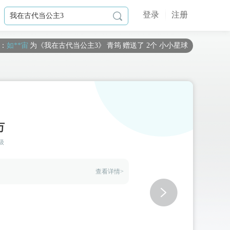
登录
注册

：
如**宙
为《
我在古代当公主3
》
青筠
赠送了 2个 小小星球
布**o
为《
一骑清风笑少年【完结】
》
月无风
赠送了 1个 小小星球
旌**
为《
琴覆天下
》
重尧
赠送了 2个 小小星球
如**宙
为《
我在古代当公主3
》
周持盈（你）
赠送了 1个 梦幻星空
黑**言
为《
绝世狗腿
》
女婿一号-林笑
赠送了 1个 小小星球
旧**稀
为《
我在古代当公主2
》
周浦泽
赠送了 1667个 流萤瓶（闪币版
万
臭**丸
为《
我在古代当公主3
》
十二（鹰系）
赠送了 6000个 流萤瓶（闪
级
r**a
为《
我在古代当公主2
》
云湛
赠送了 6000个 流萤瓶（闪币版）
b**k
为《
我在古代当公主2
》
周浦泽
赠送了 1020个 流萤瓶（闪币版）
查看详情>
星**y
为《
我在古代当公主2
》
周浦泽
赠送了 1000个 流萤瓶（闪币版
d**l
为《
我在古代当公主3
》
周殃
赠送了 117个 流萤瓶（闪币版）
失**式
为《
我在古代当公主3
》
边无猊
赠送了 200个 流萤瓶（闪币版
星**粥
为《
我在古代当公主2
》
周浦泽
赠送了 101个 流萤瓶（闪币版