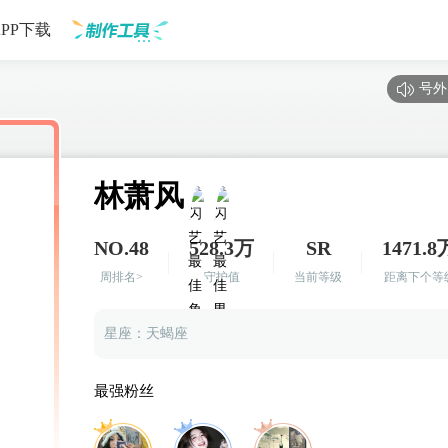
APP下载
号外
制作工具
林萧风
NO.48
528.3万
SR
1471.8
周排名>
守护值
当前等级
距离下个等
星座：天蝎座
最强粉丝