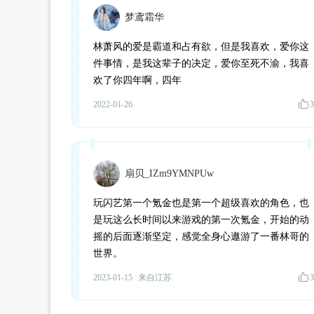
梦鸢霜华
林萧风的爱是霸道和占有欲，但是我喜欢，爱你这
件事情，是我这辈子的决定，爱你至死不渝，我喜
欢了你四年啊，四年
2022-01-26
3
扇贝_IZm9YMNPUw
玩闪艺第一个氪金也是第一个超级喜欢的角色，也
是玩这么长时间以来游戏的第一次氪金，开始的动
摇的后面逐渐坚定，感觉全身心遨游了一番林哥的
世界。
2023-01-15
来自江苏
3