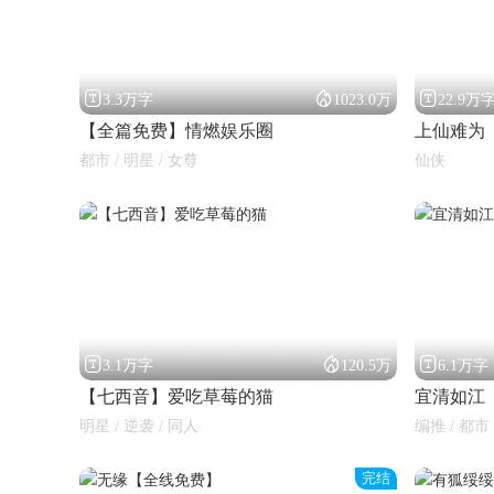



3.3万字
1023.0万
22.9万
【全篇免费】情燃娱乐圈
上仙难为
都市 / 明星 / 女尊
仙侠
闪艺



3.1万字
120.5万
6.1万字
【七西音】爱吃草莓的猫
宜清如江
明星 / 逆袭 / 同人
编推 / 都市
完结