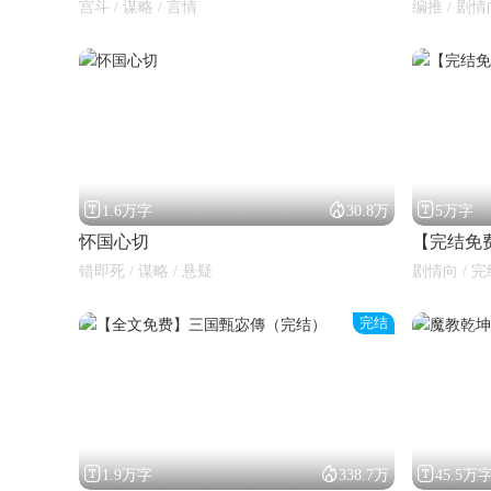
宫斗 / 谋略 / 言情
编推 / 剧情



1.6万字
30.8万
5万字
怀国心切
【完结免
错即死 / 谋略 / 悬疑
剧情向 / 完
完结



1.9万字
338.7万
45.5万