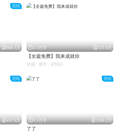
完结



868.3万
4.3万字
121.8万
【全篇免费】我来成就你
穿越 / 都市 / 剧情向
完结
完结



497.9万
8.5万字
1240.2万
了了