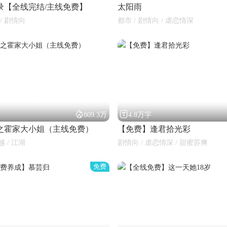
录【全线完结/主线免费】
太阳雨
 / 剧情向
都市 / 剧情向 / 虐恋情深


809.3万
4.8万字
之霍家大小姐（主线免费）
【免费】逢君拾光彩
越 / 江湖
剧情向 / 虐恋情深 / 甜蜜苏爽
免费