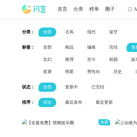
首页
分类
榜单
圈子

分类：
全部
古风
现代
架空
标签：
全部
精品
编推
完结
免
玄幻
推理
宫斗
校园
娱
竖屏
明星
男性向
历史
状态：
全部
更新中
已完结
排序：
综合
最近发布
最近更新
免费