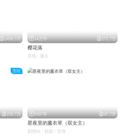



2450.5万
14万字
272.7万
樱花落
言情 / 重生
完结



259.7万
9107字
47.7万
星夜里的薰衣草（双女主）
剧情向 / 校园 / 言情