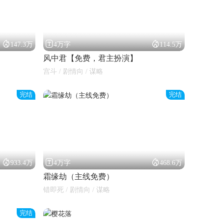



147.3万
4万字
114.5万
风中君【免费，君主扮演】
宫斗 / 剧情向 / 谋略
完结
完结



933.4万
4万字
468.6万
霜缘劫（主线免费）
错即死 / 剧情向 / 谋略
完结