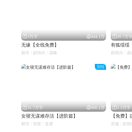



3万字
444.1万
20.7万
无缘【全线免费】
有狐绥绥
都市 / 剧情向 / 谋略
剧情向 / 虐
完结



31.7万字
866.1万
2.5万字
女寝无谋难存活【进阶篇】
【免费】
都市 / 明星 / 逆袭
穿越 / 剧情