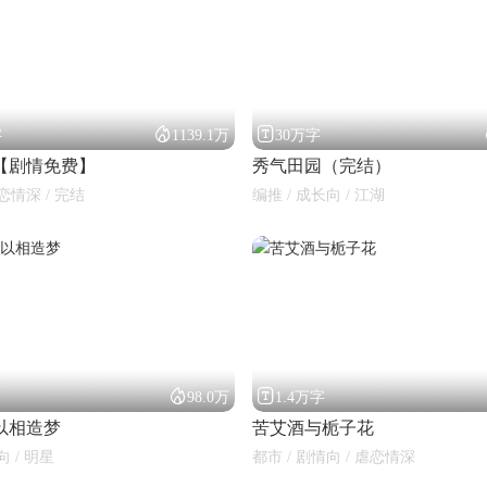


字
1139.1万
30万字
【剧情免费】
秀气田园（完结）
恋情深 / 完结
编推 / 成长向 / 江湖


98.0万
1.4万字
以相造梦
苦艾酒与栀子花
向 / 明星
都市 / 剧情向 / 虐恋情深