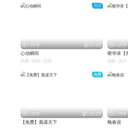
完结



7.3万字
521.0万
9.4万字
心动瞬间
唳华录【
逆袭 / 完结 / 言情
编推 / 宫斗 
免费



6.2万字
1322.0万
3.7万字
【免费】凰谋天下
晚春误