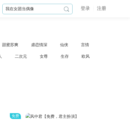
登录
注册

甜蜜苏爽
虐恋情深
仙侠
言情
人
二次元
女尊
生存
欧风
免费