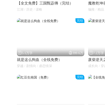
【全文免费】三国甄宓傳（完结）
魔教乾坤
江湖 / 历史 / 谋略
编推 / 精品
完结



5.1万字
399.6万
7.2万字
就是这么狗血（全线免费）
废柴逆天
穿越 / 剧情向 / 虐恋情深
成长向 / 穿
完结