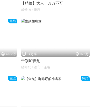
【精修】大人，万万不可
成长向 / 推理
完结



326.2万
1.4万字
16.3万
告别加班党
错即死 / 都市 / 谋略
完结
完结