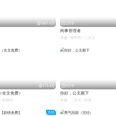


字
1807.4万
2万字
闲事管理者
穿越 / 错即死 / 二次元


173.4万
8万字
（全文免费）
你好，公主殿下
 / 剧情向
穿越 / 二次元 / 欧风
完结