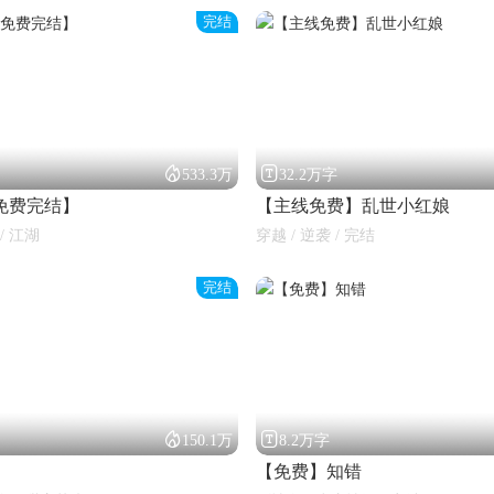
完结


533.3万
32.2万字
免费完结】
【主线免费】乱世小红娘
/ 江湖
穿越 / 逆袭 / 完结
完结


150.1万
8.2万字
【免费】知错