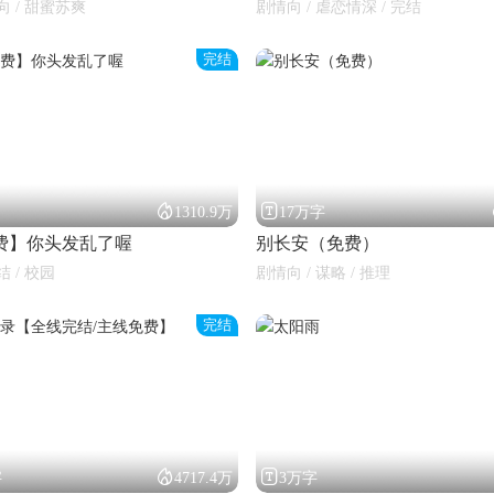
向 / 甜蜜苏爽
剧情向 / 虐恋情深 / 完结
完结


1310.9万
17万字
费】你头发乱了喔
别长安（免费）
结 / 校园
剧情向 / 谋略 / 推理
完结


字
4717.4万
3万字