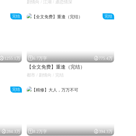
剧情向 / 江湖 / 虐恋情深
完结
完结



1255.1万
6.7万字
775.4万
【全文免费】重逢（完结）
都市 / 剧情向 / 完结
完结



284.3万
8.2万字
394.3万