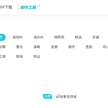
APP下载
制作工具
费
剧情向
成长向
错即死
精选
穿越
乐圈
重生
谋略
逆袭
都市
悬疑
同
江湖
限免
联运
免费