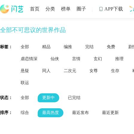
首页
分类
榜单
圈子
APP下载

全部不可思议的世界作品
制
标签：
全部
精品
编推
完结
免费
剧
虐恋情深
仙侠
言情
玄幻
推理
悬疑
同人
二次元
女尊
生存
联运
状态：
全部
更新中
已完结
排序：
综合
最高热度
最近发布
最近更新