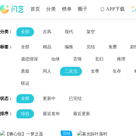
首页
分类
榜单
圈子
APP下载

制
分类：
全部
古风
现代
架空
标签：
全部
精品
编推
完结
免费
剧
虐恋情深
仙侠
言情
玄幻
推理
悬疑
同人
二次元
女尊
生存
联运
状态：
全部
更新中
已完结
排序：
综合
最近发布
最近更新
完结