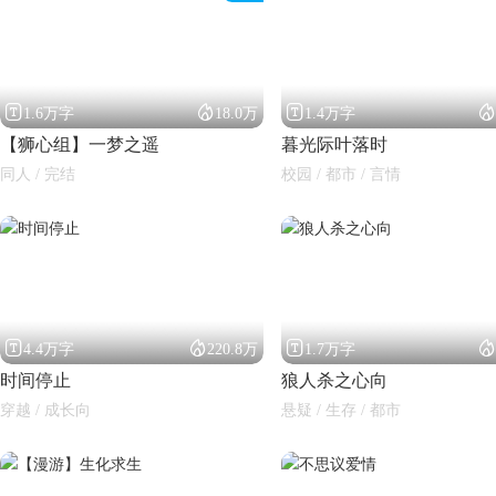




1.6万字
18.0万
1.4万字
【狮心组】一梦之遥
暮光际叶落时
同人 / 完结
校园 / 都市 / 言情
闪艺




4.4万字
220.8万
1.7万字
时间停止
狼人杀之心向
穿越 / 成长向
悬疑 / 生存 / 都市