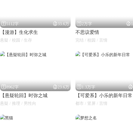




5112字
33.6万
2万字
【漫游】生化求生
不思议爱情
悬疑 / 校园 / 生存
完结 / 校园 / 言情




8962字
23.6万
1.3万字
【悬疑轮回】时弥之城
【可爱系】小乐的新年日常
悬疑 / 推理 / 男性向
都市 / 竖屏 / 言情