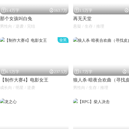




5.4万字
163.7万
1.5万字
那个女孩叫白兔
再无天堂
男性向 / 逆袭 / 完结
悬疑 / 生存 / 推理
金奖




6.5万字
237.5万
1.7万字
【制作大赛4】电影女王
成长向 / 明星 / 逆袭
男性向 / 生存 / 推理