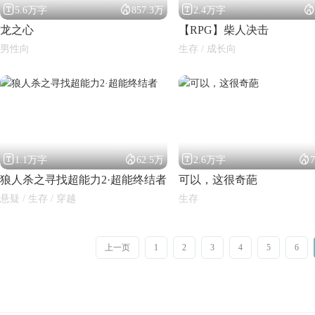




5.6万字
857.3万
2.4万字
龙之心
【RPG】柴人决击
男性向
生存 / 成长向




1.1万字
62.5万
2.6万字
狼人杀之寻找超能力2·超能终结者
可以，这很奇葩
悬疑 / 生存 / 穿越
生存
上一页
1
2
3
4
5
6