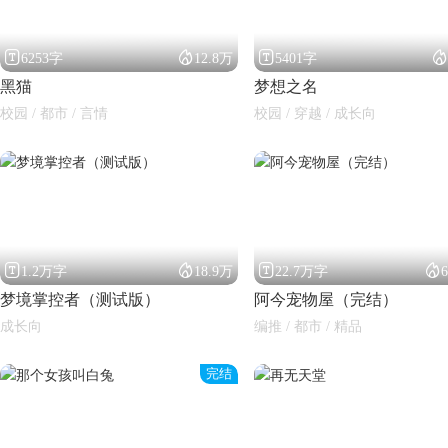




6253字
12.8万
5401字
黑猫
梦想之名
校园 / 都市 / 言情
校园 / 穿越 / 成长向




1.2万字
18.9万
22.7万字
梦境掌控者（测试版）
阿今宠物屋（完结）
成长向
编推 / 都市 / 精品
完结