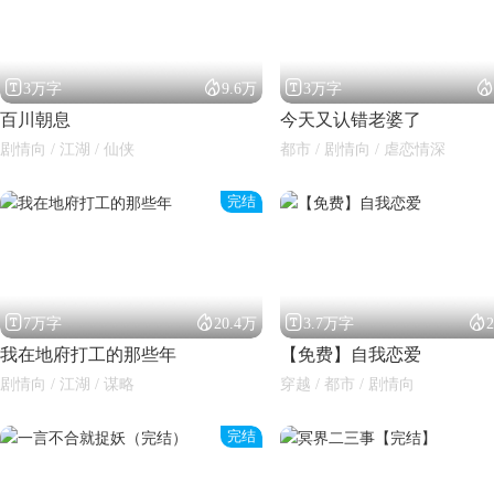




3万字
9.6万
3万字
百川朝息
今天又认错老婆了
剧情向 / 江湖 / 仙侠
都市 / 剧情向 / 虐恋情深
完结




7万字
20.4万
3.7万字
我在地府打工的那些年
【免费】自我恋爱
剧情向 / 江湖 / 谋略
穿越 / 都市 / 剧情向
完结