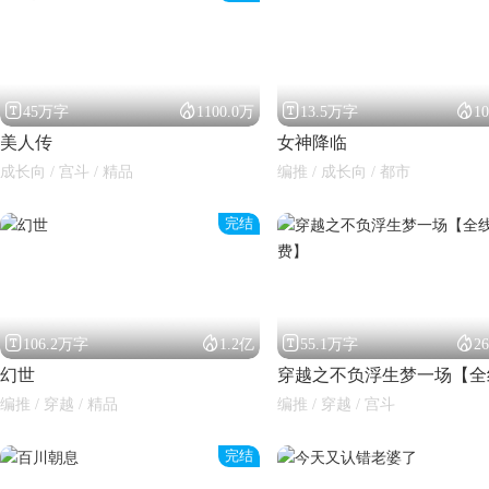




45万字
1100.0万
13.5万字
1
美人传
女神降临
成长向 / 宫斗 / 精品
编推 / 成长向 / 都市
完结
闪艺




106.2万字
1.2亿
55.1万字
2
幻世
编推 / 穿越 / 精品
编推 / 穿越 / 宫斗
完结