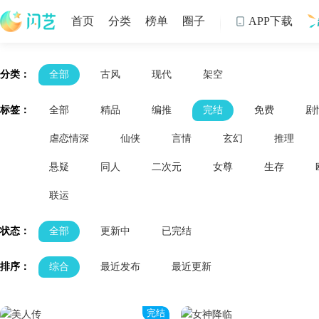
首页
分类
榜单
圈子
APP下载

制
分类：
全部
古风
现代
架空
标签：
全部
精品
编推
完结
免费
剧
虐恋情深
仙侠
言情
玄幻
推理
悬疑
同人
二次元
女尊
生存
联运
状态：
全部
更新中
已完结
排序：
综合
最近发布
最近更新
完结