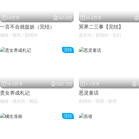




10万字
565.8万
10.4万字
一言不合就捉妖（完结）
冥界二三事【完结】
编推 / 都市 / 剧情向
成长向 / 剧情向 / 玄幻
完结




59.9万字
3567.3万
3.1万字
贵女养成札记
恶灵童话
编推 / 成长向 / 精品
剧情向 / 明星 / 推理
完结