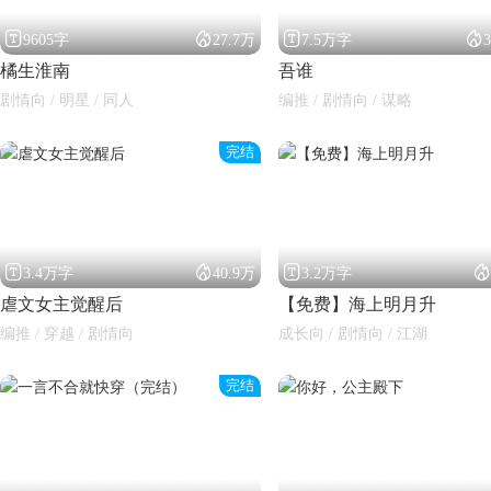




9605字
27.7万
7.5万字
橘生淮南
吾谁
剧情向 / 明星 / 同人
编推 / 剧情向 / 谋略
完结




3.4万字
40.9万
3.2万字
虐文女主觉醒后
【免费】海上明月升
编推 / 穿越 / 剧情向
成长向 / 剧情向 / 江湖
完结