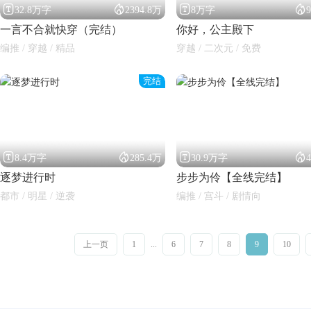




32.8万字
2394.8万
8万字
一言不合就快穿（完结）
你好，公主殿下
编推 / 穿越 / 精品
穿越 / 二次元 / 免费
完结




8.4万字
285.4万
30.9万字
逐梦进行时
步步为伶【全线完结】
都市 / 明星 / 逆袭
编推 / 宫斗 / 剧情向
上一页
1
...
6
7
8
9
10