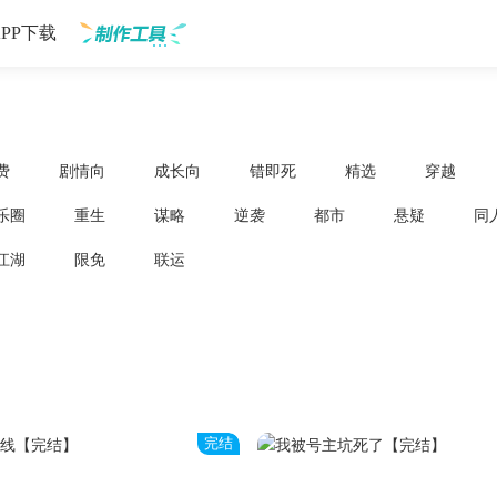
APP下载
制作工具
费
剧情向
成长向
错即死
精选
穿越
乐圈
重生
谋略
逆袭
都市
悬疑
同
江湖
限免
联运
完结