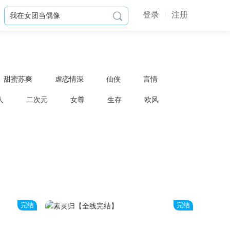
登录
注册

甜蜜苏爽
虐恋情深
仙侠
言情
人
二次元
女尊
生存
欧风
完结
完结