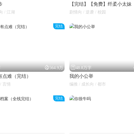
步
【完结】【免费】纤柔小太妹
向 / 江湖
剧情向 / 逆袭 / 校园
完结


字
564.9万
48.8万字
有点难（完结）
我的小公举
/ 言情
编推 / 成长向 / 都市
完结