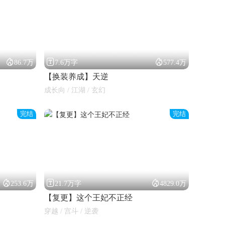



86.7万
7.6万字
577.4万
【换装养成】天逆
成长向 / 江湖 / 玄幻
完结
完结



253.6万
21.7万字
4829.0万
【复更】这个王妃不正经
穿越 / 宫斗 / 逆袭