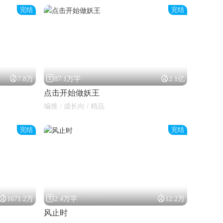
完结
完结



7.8万
87.1万字
2.1亿
点击开始做妖王
编推 / 成长向 / 精品
完结
完结



1671.2万
2.4万字
12.2万
风止时