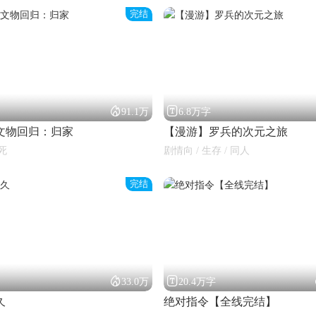
完结


91.1万
6.8万字
文物回归：归家
【漫游】罗兵的次元之旅
死
剧情向 / 生存 / 同人
完结


33.0万
20.4万字
久
绝对指令【全线完结】