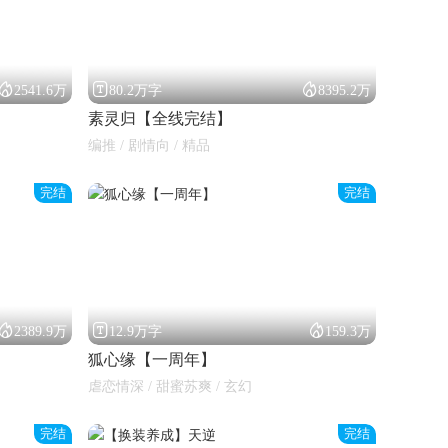



2541.6万
80.2万字
8395.2万
素灵归【全线完结】
编推 / 剧情向 / 精品
完结
完结



2389.9万
12.9万字
159.3万
狐心缘【一周年】
虐恋情深 / 甜蜜苏爽 / 玄幻
完结
完结