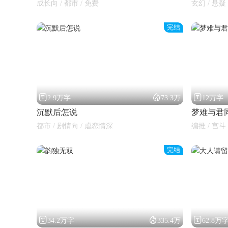
成长向 / 都市 / 免费
玄幻 / 悬疑
完结



2.9万字
73.3万
12万字
沉默后怎说
梦难与君
都市 / 剧情向 / 虐恋情深
编推 / 宫斗
完结



34.2万字
335.4万
62.8万