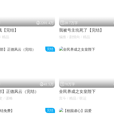


字
2201.4万
28.7万字
线【完结】
我被号主坑死了【完结】
/ 精品
编推 / 剧情向 / 精品
完结


字
41.5万
70万字
部】正德风云（完结）
全民养成之女皇陛下
史 / 谋略
宫斗 / 精品 / 联运
完结