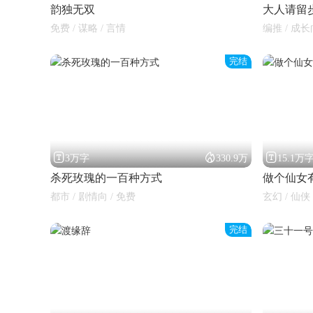
韵独无双
大人请留
免费 / 谋略 / 言情
编推 / 成长
完结



3万字
330.9万
15.1万
杀死玫瑰的一百种方式
做个仙女
都市 / 剧情向 / 免费
玄幻 / 仙侠 
完结