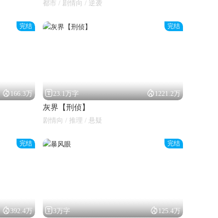
都市 / 剧情向 / 逆袭
完结
完结



166.3万
23.1万字
1221.2万
灰界【刑侦】
剧情向 / 推理 / 悬疑
完结
完结



392.4万
3万字
125.4万