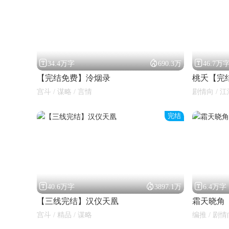



34.4万字
690.3万
46.7万
【完结免费】泠烟录
桃夭【完
宫斗 / 谋略 / 言情
剧情向 / 江
完结



40.6万字
3897.1万
6.4万字
【三线完结】汉仪天凰
霜天晓角
宫斗 / 精品 / 谋略
编推 / 剧情