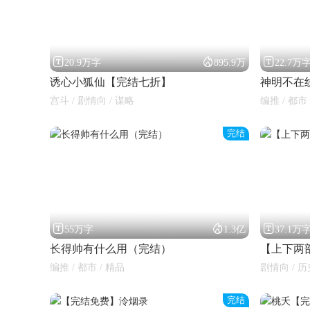



20.9万字
895.9万
22.7万
诱心小狐仙【完结七折】
神明不在
宫斗 / 剧情向 / 谋略
编推 / 都市 
完结
闪艺



55万字
1.3亿
37.1万
长得帅有什么用（完结）
【上下两
编推 / 都市 / 精品
剧情向 / 历
完结