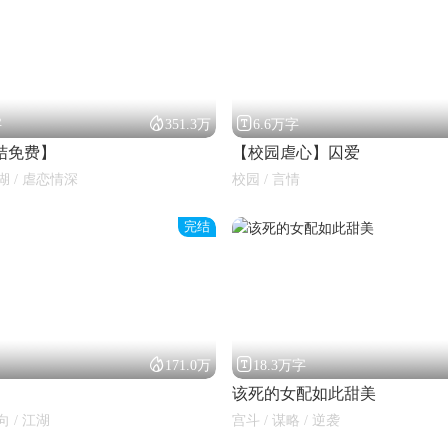


字
351.3万
6.6万字
结免费】
【校园虐心】囚爱
湖 / 虐恋情深
校园 / 言情
完结


171.0万
18.3万字
该死的女配如此甜美
向 / 江湖
宫斗 / 谋略 / 逆袭