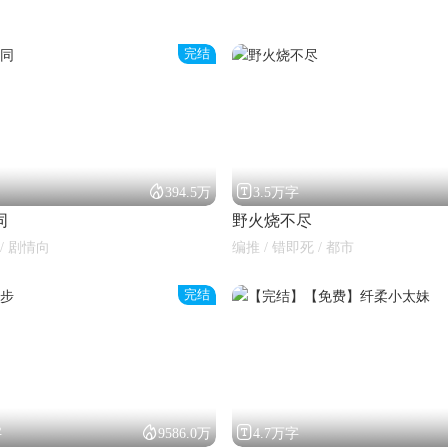
完结


394.5万
3.5万字
同
野火烧不尽
 / 剧情向
编推 / 错即死 / 都市
完结


字
9586.0万
4.7万字