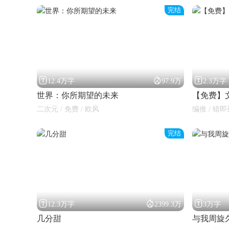
完结



12.4万字
97.9万
2.3万字
世界：你所期望的未来
【免费】
二次元 / 免费 / 欧风
编推 / 错即
完结



12.3万字
2399.3万
3万字
几分甜
与我周旋