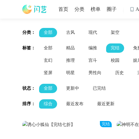
首页
分类
榜单
圈子

分类：
全部
古风
现代
架空
标签：
全部
精品
编推
完结
免
玄幻
推理
宫斗
校园
娱
竖屏
明星
男性向
历史
状态：
全部
更新中
已完结
排序：
综合
最近发布
最近更新
完结