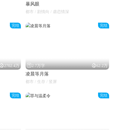
暴风眼
都市 / 剧情向 / 虐恋情深
完结
完结



2702.4万
2.7万字
62.2万
凌晨等月落
都市 / 生存 / 竖屏
完结
完结