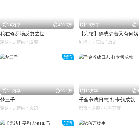




5.6万字
450.6万
6.8万字
我在修罗场反复去世
【完结】醉或梦着又有何妨
穿越 / 剧情向 / 逆袭
剧情向 / 江湖 / 历史
完结




3.1万字
96.1万
13万字
梦三千
千金养成日志·打卡领成就
穿越 / 剧情向 / 玄幻
都市 / 逆袭 / 甜蜜苏爽
完结