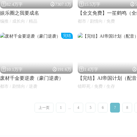




82.4万字
7307.1万
15.5万字
娱乐圈之我要成名
编推 / 成长向 / 精品
都市 / 剧情向 / 免费
完结




10.1万字
191.6万
1.4万字
废材千金要逆袭（豪门逆袭）
【完结】AI帝国计划（配
都市 / 剧情向 / 逆袭
错即死 / 免费 / 生存
上一页
1
...
4
5
6
7
8