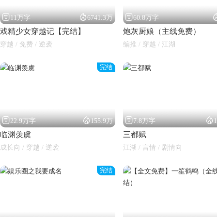



11万字
6741.3万
60.8万字
戏精少女穿越记【完结】
炮灰厨娘（主线免费）
穿越 / 免费 / 逆袭
编推 / 穿越 / 江湖
完结




22.9万字
155.9万
7.8万字
临渊羡虞
三都赋
成长向 / 穿越 / 逆袭
江湖 / 言情 / 剧情向
完结