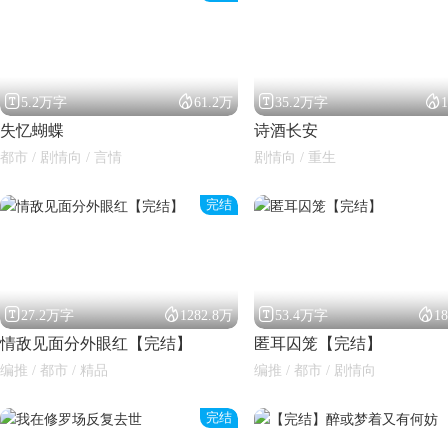




5.2万字
61.2万
35.2万字
失忆蝴蝶
诗酒长安
都市 / 剧情向 / 言情
剧情向 / 重生
完结
闪艺




27.2万字
1282.8万
53.4万字
1
情敌见面分外眼红【完结】
匿耳囚笼【完结】
编推 / 都市 / 精品
编推 / 都市 / 剧情向
完结