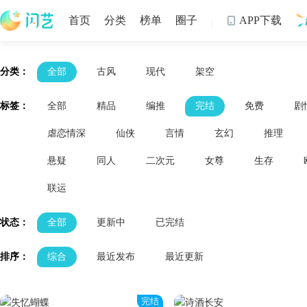
首页
分类
榜单
圈子
APP下载

制
分类：
全部
古风
现代
架空
标签：
全部
精品
编推
完结
免费
剧
虐恋情深
仙侠
言情
玄幻
推理
悬疑
同人
二次元
女尊
生存
联运
状态：
全部
更新中
已完结
排序：
综合
最近发布
最近更新
完结