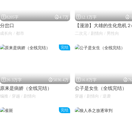




8205字
4.7万
12.1万字
分岔口
成长向 / 都市
二次元 / 剧情向 / 男性向
完结




26.3万字
5036.4万
16.8万字
7
原来是病娇（全线完结）
公子是女生（全线完结）
编推 / 穿越 / 剧情向
穿越 / 剧情向 / 逆袭
完结