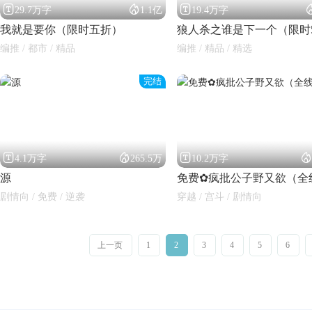



29.7万字
1.1亿
19.4万字
我就是要你（限时五折）
狼人杀之谁是下一个（限时
编推 / 都市 / 精品
编推 / 精品 / 精选
完结




4.1万字
265.5万
10.2万字
源
剧情向 / 免费 / 逆袭
穿越 / 宫斗 / 剧情向
上一页
1
2
3
4
5
6