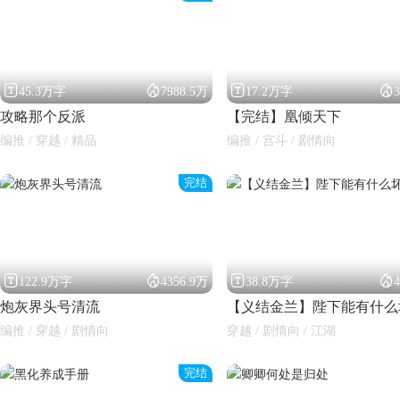




45.3万字
7988.5万
17.2万字
攻略那个反派
【完结】凰倾天下
编推 / 穿越 / 精品
编推 / 宫斗 / 剧情向
完结
闪艺




122.9万字
4356.9万
38.8万字
炮灰界头号清流
编推 / 穿越 / 剧情向
穿越 / 剧情向 / 江湖
完结