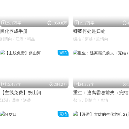




25.1万字
1950.8万
19.2万字
黑化养成手册
卿卿何处是归处
剧情向 / 江湖 / 精品
编推 / 穿越 / 剧情向
完结




15.4万字
284.2万
24.2万字
【主线免费】祭山河
重生：逃离霸总前夫（完结
江湖 / 谋略 / 逆袭
都市 / 剧情向 / 言情
完结