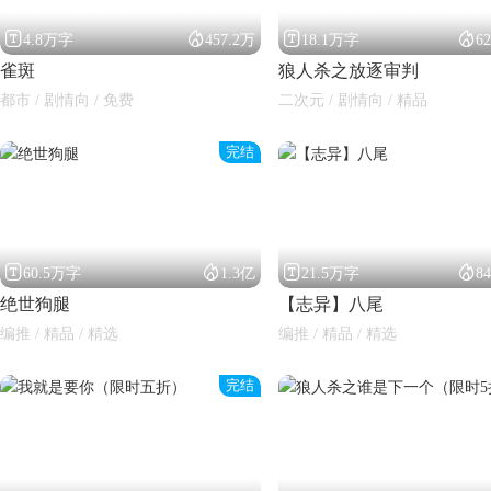




4.8万字
457.2万
18.1万字
6
雀斑
狼人杀之放逐审判
都市 / 剧情向 / 免费
二次元 / 剧情向 / 精品
完结




60.5万字
1.3亿
21.5万字
8
绝世狗腿
【志异】八尾
编推 / 精品 / 精选
编推 / 精品 / 精选
完结