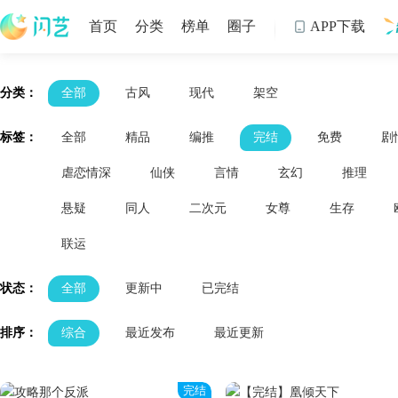
首页
分类
榜单
圈子
APP下载

制
分类：
全部
古风
现代
架空
标签：
全部
精品
编推
完结
免费
剧
虐恋情深
仙侠
言情
玄幻
推理
悬疑
同人
二次元
女尊
生存
联运
状态：
全部
更新中
已完结
排序：
综合
最近发布
最近更新
完结