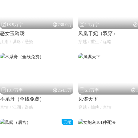




18.9万字
738.0万
1.1万字
恶女玉玲珑
凤凰于妃（双穿）
江湖 / 谋略 / 悬疑
穿越 / 重生 / 谋略




10.7万字
254.5万
6.1万字
不系舟（全线免费）
凤谋天下
言情 / 江湖 / 谋略
穿越 / 仙侠 / 言情
完结