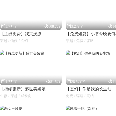




3.7万字
608.7万
3.2万字
1
【主线免费】我真没撩
【免费短篇】小爷今晚要侍
穿越 / 仙侠 / 玄幻
穿越 / 免费 / 谋略
闪艺




1.7万字
81.5万
28.5万字
1
【持续更新】盛世美娇娘
【玄幻】你是我的长生劫
生存 / 穿越 / 成长向
免费 / 谋略 / 完结