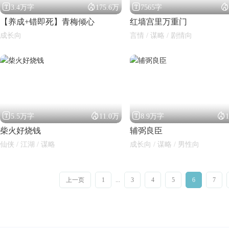




3.4万字
175.6万
7565字
【养成+错即死】青梅倾心
红墙宫里万重门
成长向
言情 / 谋略 / 剧情向




5.5万字
11.0万
8.9万字
柴火好烧钱
辅弼良臣
仙侠 / 江湖 / 谋略
成长向 / 谋略 / 男性向
上一页
1
...
3
4
5
6
7