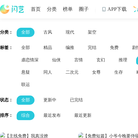
首页
分类
榜单
圈子
APP下载

制
分类：
全部
古风
现代
架空
标签：
全部
精品
编推
完结
免费
剧
虐恋情深
仙侠
言情
玄幻
推理
悬疑
同人
二次元
女尊
生存
联运
状态：
全部
更新中
已完结
排序：
综合
最近发布
最近更新