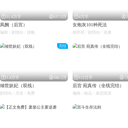




31.4万字
637.0万
4万字
凤阙（后宫）
女炮灰101种死法
编推 / 剧情向 / 谋略
错即死 / 剧情向 / 逆袭
完结




3.4万字
946.5万
112万字
7
倾世妖妃（双线）
后宫 宛真传（全线完结）
剧情向 / 历史 / 免费
编推 / 精品 / 虐恋情深