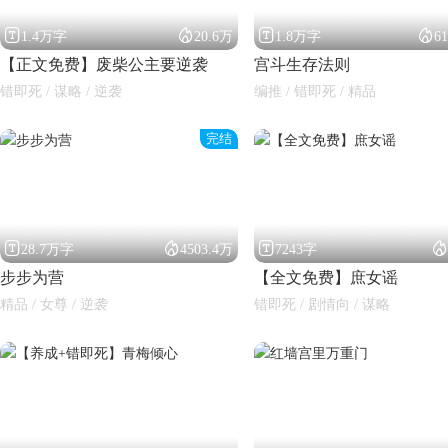




1.4万字
20.6万
1.8万字
6
【正文免费】废柴公主要逆袭
宫斗生存法则
错即死 / 谋略 / 逆袭
编推 / 错即死 / 精品
完结




28.7万字
4503.4万
7243字
步步为营
【全文免费】庶女谣
精品 / 女尊 / 逆袭
错即死 / 剧情向 / 谋略