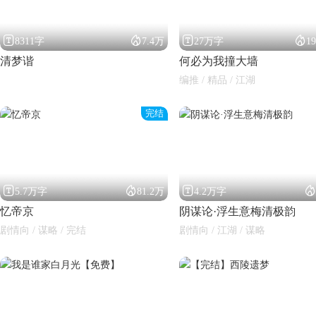




8311字
7.4万
27万字
1
清梦谐
何必为我撞大墙
编推 / 精品 / 江湖
完结




5.7万字
81.2万
4.2万字
忆帝京
阴谋论·浮生意梅清极韵
剧情向 / 谋略 / 完结
剧情向 / 江湖 / 谋略