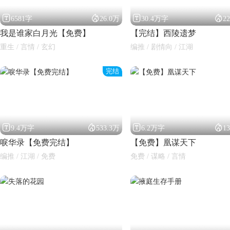




6581字
26.0万
30.4万字
2
我是谁家白月光【免费】
【完结】西陵遗梦
重生 / 言情 / 玄幻
编推 / 剧情向 / 江湖
完结




9.4万字
533.3万
6.2万字
1
唳华录【免费完结】
【免费】凰谋天下
编推 / 江湖 / 免费
免费 / 谋略 / 言情