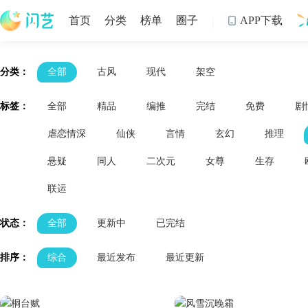
首页
分类
榜单
圈子
APP下载

制
分类：
全部
古风
现代
架空
标签：
全部
精品
编推
完结
免费
剧
虐恋情深
仙侠
言情
玄幻
推理
悬疑
同人
二次元
女尊
生存
联运
状态：
全部
更新中
已完结
排序：
综合
最近发布
最近更新