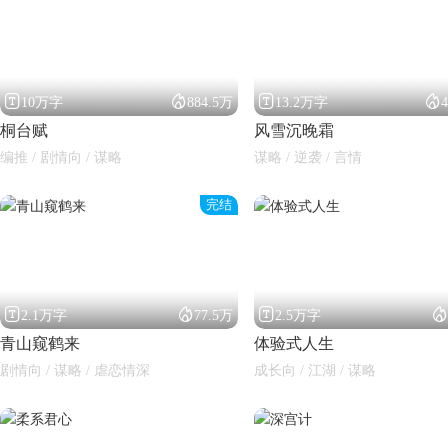




10万字
884.5万
13.2万字
桐台赋
风雪沉晚霜
编推 / 剧情向 / 谋略
谋略 / 逆袭 / 言情
完结
闪艺




2.1万字
77.5万
2.5万字
青山窥鹤来
体验式人生
剧情向 / 谋略 / 虐恋情深
成长向 / 江湖 / 谋略