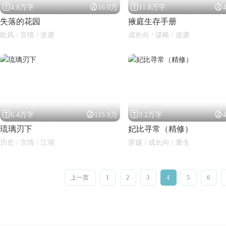




4.8万字
16.0万
11.8万字
失落的花园
掖庭生存手册
欧风 / 言情 / 逆袭
成长向 / 谋略 / 逆袭




6.4万字
115.9万
3.2万字
琉璃刃下
妃比寻常（精修）
历史 / 言情 / 江湖
穿越 / 成长向 / 重生
上一页
1
2
3
4
5
6