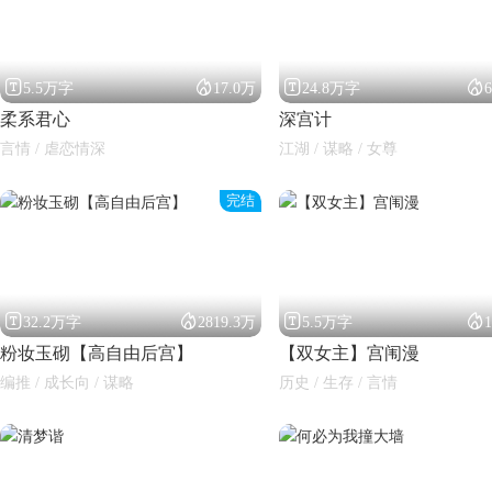




5.5万字
17.0万
24.8万字
柔系君心
深宫计
言情 / 虐恋情深
江湖 / 谋略 / 女尊
完结




32.2万字
2819.3万
5.5万字
粉妆玉砌【高自由后宫】
【双女主】宫闱漫
编推 / 成长向 / 谋略
历史 / 生存 / 言情