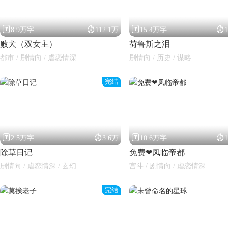




8.9万字
112.1万
15.4万字
败犬（双女主）
荷鲁斯之泪
都市 / 剧情向 / 虐恋情深
剧情向 / 历史 / 谋略
完结




2.5万字
3.6万
10.6万字
除草日记
免费❤凤临帝都
剧情向 / 虐恋情深 / 玄幻
宫斗 / 剧情向 / 虐恋情深
完结