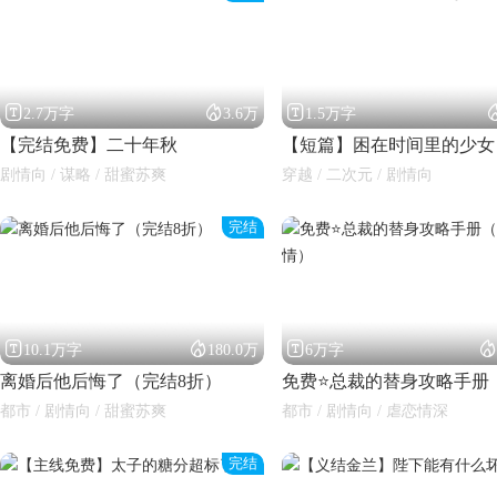



2.7万字
3.6万
1.5万字
【完结免费】二十年秋
【短篇】困在时间里的少女
剧情向 / 谋略 / 甜蜜苏爽
穿越 / 二次元 / 剧情向
完结
闪艺




10.1万字
180.0万
6万字
离婚后他后悔了（完结8折）
都市 / 剧情向 / 甜蜜苏爽
都市 / 剧情向 / 虐恋情深
完结