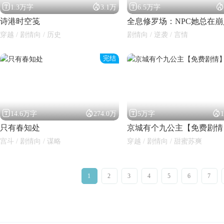




1.3万字
3.1万
6.5万字
诗港时空笺
全息修罗场：NPC她总在
穿越 / 剧情向 / 历史
剧情向 / 逆袭 / 言情
完结




14.6万字
274.0万
5万字
只有春知处
京城有个九公主【免费剧情
宫斗 / 剧情向 / 谋略
穿越 / 剧情向 / 甜蜜苏爽
1
2
3
4
5
6
7