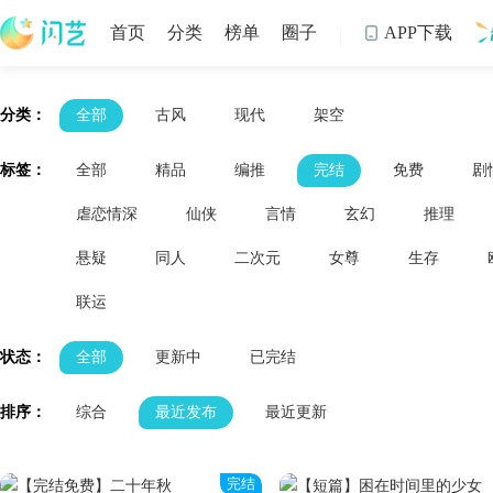
首页
分类
榜单
圈子
APP下载

制
分类：
全部
古风
现代
架空
标签：
全部
精品
编推
完结
免费
剧
虐恋情深
仙侠
言情
玄幻
推理
悬疑
同人
二次元
女尊
生存
联运
状态：
全部
更新中
已完结
排序：
综合
最近发布
最近更新
完结