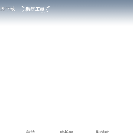
APP下载
制作工具
完结
成长向
剧情向