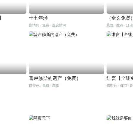
】
十七年蝉
（全文免费
剧情向
/
免费
/
虐恋情深
悬疑
/
生存
/
江
普卢修斯的遗产（免费）
绯宴【全线
错即死
/
免费
/
谋略
错即死
/
都市
/