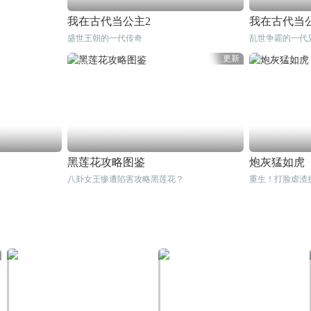
我在古代当公主2
我在古代当
盛世王朝的一代传奇
乱世争霸的一代
更新
黑莲花攻略图鉴
炮灰猛如虎
八卦女王惨遭陷害攻略黑莲花？
重生！打脸虐渣撩