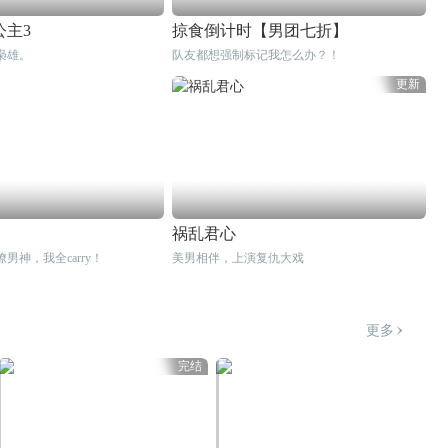
公主3
掠食倒计时【男团七折】
枭雄。
队友都想强制标记我怎么办？！
更新
祸乱君心
男神，我全carry！
美男相伴，上演复仇大戏
更多

完结