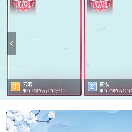

云湛
萧泓
来自《
我在古代当公主2
》
来自《
我在古代当
21.9万
14.8万


1
2