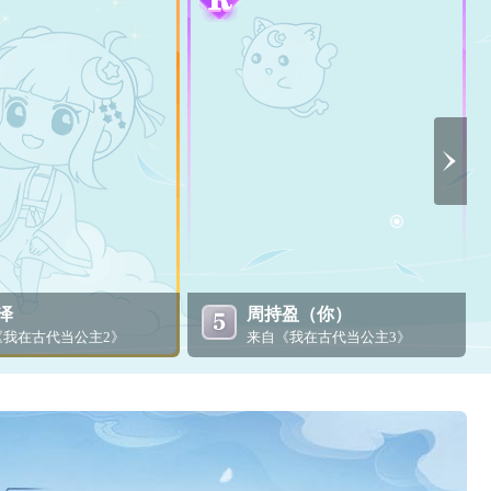

泽
周持盈（你）
《
我在古代当公主2
》
来自《
我在古代当公主3
》
9万
7万

5