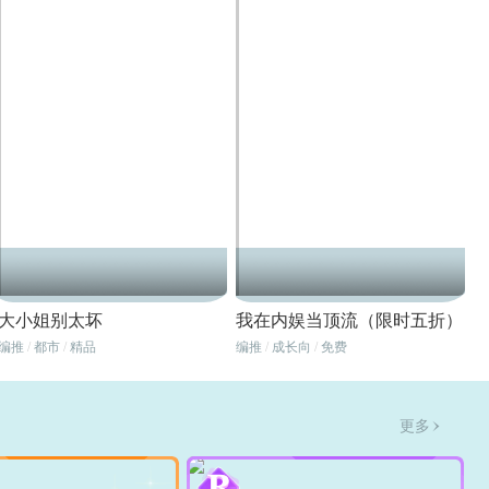
大小姐别太坏
我在内娱当顶流（限时五折）
编推
/
都市
/
精品
编推
/
成长向
/
免费
更多
