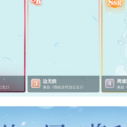
边无猊
周浦
公主2
》
来自《
我在古代当公主3
》
来自
8.5万
7.


3
4