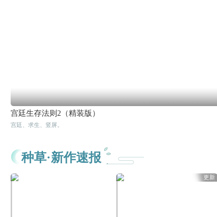
宫廷生存法则2（精装版）
宫廷、求生、竖屏。
种草·新作速报
更新